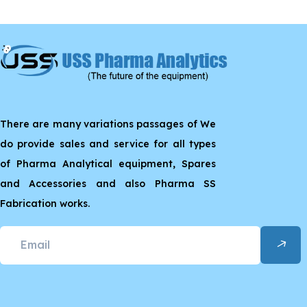
There are many variations passages of We
do provide sales and service for all types
of Pharma Analytical equipment, Spares
and Accessories and also Pharma SS
Fabrication works.