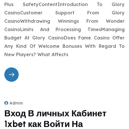
Plus SafetyContentIntroduction To Glory
CasinoCustomer Support From Glory
CasinoWithdrawing Winnings From Wonder
CasinoLimits And Processing TimesManaging
Budget At Glory CasinoDoes Fame Casino Offer
Any Kind Of Welcome Bonuses With Regard To
New Players? What Affects
Admin
Вход В личных Кабинет
1xbet как Войти На