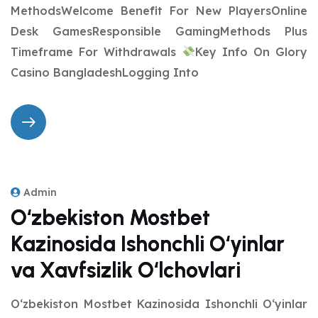
MethodsWelcome Benefit For New PlayersOnline
Desk GamesResponsible GamingMethods Plus
Timeframe For Withdrawals
Key Info On Glory
Casino BangladeshLogging Into
Admin
O‘zbekiston Mostbet
Kazinosida Ishonchli O‘yinlar
va Xavfsizlik O‘lchovlari
O‘zbekiston Mostbet Kazinosida Ishonchli O‘yinlar