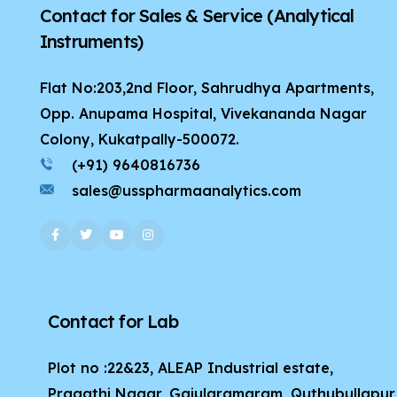
Contact for Sales & Service
(Analytical
Instruments)
Flat No:203,2nd Floor, Sahrudhya Apartments,
Opp. Anupama Hospital, Vivekananda Nagar
Colony, Kukatpally-500072.
(+91) 9640816736
sales@usspharmaanalytics.com
Contact for Lab
Plot no :22&23, ALEAP Industrial estate,
Pragathi Nagar, Gajularamaram, Quthubullapur