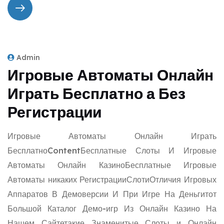
Admin
Игровые Автоматы Онлайн
Играть Бесплатно а Без
Регистрации
Игровые Автоматы Онлайн Играть
БесплатноContentБесплатные Слоты И Игровые
Автоматы Онлайн КазиноБесплатные Игровые
Автоматы никаких РегистрацииСлотиОтличия Игровых
Аппаратов В Демоверсии И При Игре На Деньгитот
Большой Каталог Демо-игр Из Онлайн Казино На
Нашем Сайтетакие Знаменитые Слоты и Онлайн