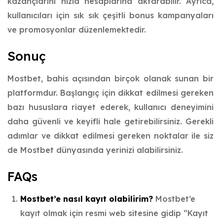
kazançlarını hızla hesaplarına aktarabilir. Ayrıca,
kullanıcıları için sık sık çeşitli bonus kampanyaları
ve promosyonlar düzenlemektedir.
Sonuç
Mostbet, bahis açısından birçok olanak sunan bir
platformdur. Başlangıç için dikkat edilmesi gereken
bazı hususlara riayet ederek, kullanıcı deneyimini
daha güvenli ve keyifli hale getirebilirsiniz. Gerekli
adımlar ve dikkat edilmesi gereken noktalar ile siz
de Mostbet dünyasında yerinizi alabilirsiniz.
FAQs
Mostbet’e nasıl kayıt olabilirim?
Mostbet’e
kayıt olmak için resmi web sitesine gidip “Kayıt