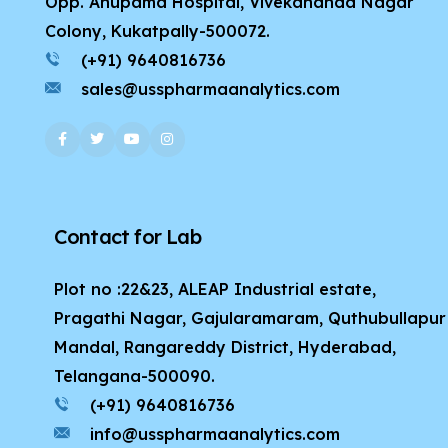
Opp. Anupama Hospital, Vivekananda Nagar
Colony, Kukatpally-500072.
(+91) 9640816736
sales@usspharmaanalytics.com
Contact for Lab
Plot no :22&23, ALEAP Industrial estate,
Pragathi Nagar, Gajularamaram, Quthubullapur
Mandal, Rangareddy District, Hyderabad,
Telangana-500090.
(+91) 9640816736
info@usspharmaanalytics.com