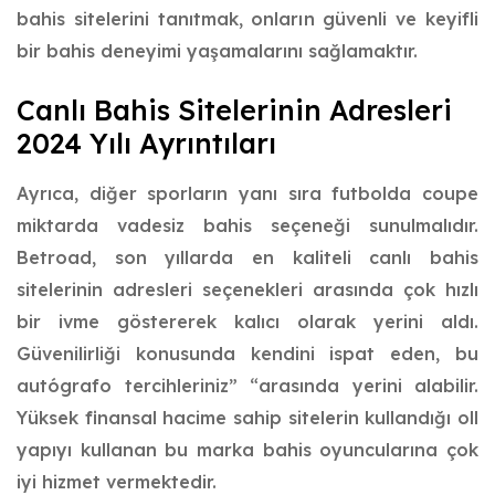
bahis sitelerini tanıtmak, onların güvenli ve keyifli
bir bahis deneyimi yaşamalarını sağlamaktır.
Canlı Bahis Sitelerinin Adresleri
2024 Yılı Ayrıntıları
Ayrıca, diğer sporların yanı sıra futbolda coupe
miktarda vadesiz bahis seçeneği sunulmalıdır.
Betroad, son yıllarda en kaliteli canlı bahis
sitelerinin adresleri seçenekleri arasında çok hızlı
bir ivme göstererek kalıcı olarak yerini aldı.
Güvenilirliği konusunda kendini ispat eden, bu
autógrafo tercihleriniz” “arasında yerini alabilir.
Yüksek finansal hacime sahip sitelerin kullandığı oll
yapıyı kullanan bu marka bahis oyuncularına çok
iyi hizmet vermektedir.