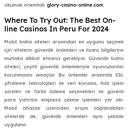
okumak önemlidir
glory-casino-online.com
.
Where To Try Out: The Best On-
line Casinos In Peru For 2024
Mobil bahis siteleri arasından en uygunu seçmek
için sitelerin güvenlik önlemleri ve lisans bilgilerine
mutlaka dikkat etmeniz gerekiyor. Güvenilir bahis
siteleri, çeşitli güvenlik önlemleriyle oyuncularının
korunmasını amaçlar. Bu önlemler arasında SSL
şifreleme teknolojileri ile veri koruma, hızlı işlem
süreleri ve farklı ödeme seçenekleri ile güvenli
para yatırma empieza çekme işlemleri yer alır.
Mobil cihazlar üzerinden erişim sağlanabilen
sitelerde de, güvenlik önlemleri aynı şekilde
uygulanır.