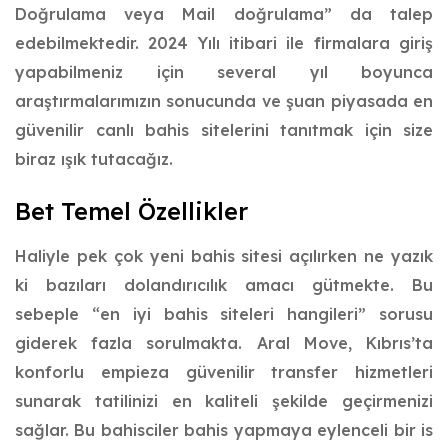
Doğrulama veya Mail doğrulama” da talep
edebilmektedir. 2024 Yılı itibari ile firmalara giriş
yapabilmeniz için several yıl boyunca
araştırmalarımızın sonucunda ve şuan piyasada en
güvenilir canlı bahis sitelerini tanıtmak için size
biraz ışık tutacağız.
Bet Temel Özellikler
Haliyle pek çok yeni bahis sitesi açılırken ne yazık
ki bazıları dolandırıcılık amacı gütmekte. Bu
sebeple “en iyi bahis siteleri hangileri” sorusu
giderek fazla sorulmakta. Aral Move, Kıbrıs’ta
konforlu empieza güvenilir transfer hizmetleri
sunarak tatilinizi en kaliteli şekilde geçirmenizi
sağlar. Bu bahisciler bahis yapmaya eylenceli bir is