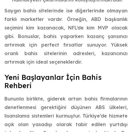
Saygın bahis sitelerinde ise diğerlerinde olmayan
farklı marketler vardır. Örneğin, ABD başkanlık
seçimini kim kazanacak, NFL’de kim MVP olacak
gibi. Bonuslar, bahis yaparken kazanç şansınızı
artırmak için perfect fırsatlar sunuyor. Yüksek
oranlı bahis sitelerinin adresleri, kazancınızı
artırmak için ideal seçeneklerdir.
Yeni Başlayanlar İçin Bahis
Rehberi
Bununla birlikte, giderek artan bahis firmalarının
denetlenmesi gerektiğini düşünen ABS ülkeleri,
lisanslama sistemleri kurmuştur. Türkiye’de hizmete
açık olan yasadışı olarak tabir edilen yurtdışı