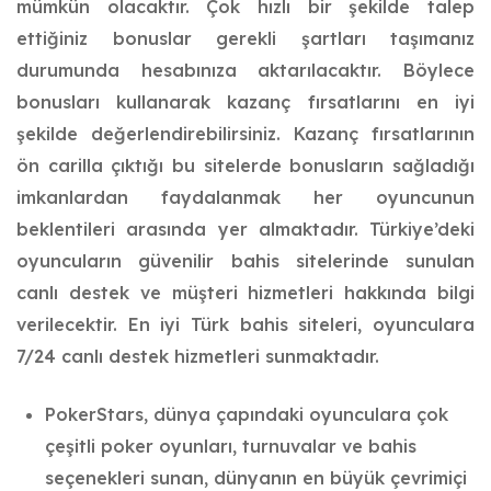
mümkün olacaktır. Çok hızlı bir şekilde talep
ettiğiniz bonuslar gerekli şartları taşımanız
durumunda hesabınıza aktarılacaktır. Böylece
bonusları kullanarak kazanç fırsatlarını en iyi
şekilde değerlendirebilirsiniz. Kazanç fırsatlarının
ön carilla çıktığı bu sitelerde bonusların sağladığı
imkanlardan faydalanmak her oyuncunun
beklentileri arasında yer almaktadır. Türkiye’deki
oyuncuların güvenilir bahis sitelerinde sunulan
canlı destek ve müşteri hizmetleri hakkında bilgi
verilecektir. En iyi Türk bahis siteleri, oyunculara
7/24 canlı destek hizmetleri sunmaktadır.
PokerStars, dünya çapındaki oyunculara çok
çeşitli poker oyunları, turnuvalar ve bahis
seçenekleri sunan, dünyanın en büyük çevrimiçi