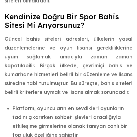
siteleri olmaktadır.
Kendinize Doğru Bir Spor Bahis
Sitesi Mi Arıyorsunuz?
Güncel bahis siteleri adresleri, ülkelerin yasal
düzenlemelerine ve oyun lisansı gerekliliklerine
uyum sağlamak amacıyla zaman zaman
kapatılabilir. Birçok ülkede, çevrimiçi bahis ve
kumarhane hizmetleri belirli bir düzenleme ve lisans
sürecine tabi tutulmuştur. Bu süreçte, bahis siteleri
belirli kriterlere uymak ve lisans almak zorundadır.
Platform, oyuncuların en sevdikleri oyunların
tadını çıkarırken sohbet işlevleri aracılığıyla
etkileşime girmelerine olanak tanıyan canlı bir
topluluk özelliğine sahiptir.