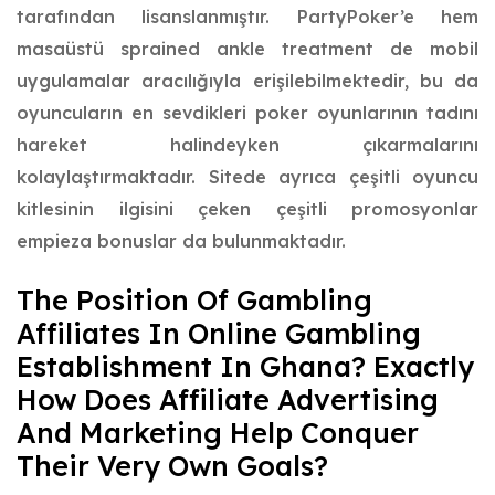
tarafından lisanslanmıştır. PartyPoker’e hem
masaüstü sprained ankle treatment de mobil
uygulamalar aracılığıyla erişilebilmektedir, bu da
oyuncuların en sevdikleri poker oyunlarının tadını
hareket halindeyken çıkarmalarını
kolaylaştırmaktadır. Sitede ayrıca çeşitli oyuncu
kitlesinin ilgisini çeken çeşitli promosyonlar
empieza bonuslar da bulunmaktadır.
The Position Of Gambling
Affiliates In Online Gambling
Establishment In Ghana? Exactly
How Does Affiliate Advertising
And Marketing Help Conquer
Their Very Own Goals?