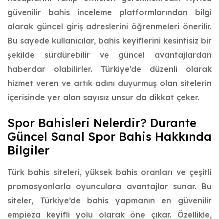
güvenilir bahis inceleme platformlarından bilgi
alarak güncel giriş adreslerini öğrenmeleri önerilir.
Bu sayede kullanıcılar, bahis keyiflerini kesintisiz bir
şekilde sürdürebilir ve güncel avantajlardan
haberdar olabilirler. Türkiye’de düzenli olarak
hizmet veren ve artık adını duyurmuş olan sitelerin
içerisinde yer alan sayısız unsur da dikkat çeker.
Spor Bahisleri Nelerdir? Durante
Güncel Sanal Spor Bahis Hakkında
Bilgiler
Türk bahis siteleri, yüksek bahis oranları ve çeşitli
promosyonlarla oyunculara avantajlar sunar. Bu
siteler, Türkiye’de bahis yapmanın en güvenilir
empieza keyifli yolu olarak öne çıkar. Özellikle,