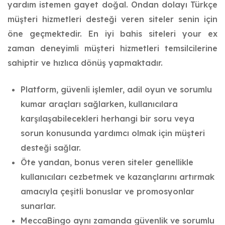
yardım istemen gayet doğal. Ondan dolayı Türkçe
müşteri hizmetleri desteği veren siteler senin için
öne geçmektedir. En iyi bahis siteleri your ex
zaman deneyimli müşteri hizmetleri temsilcilerine
sahiptir ve hızlıca dönüş yapmaktadır.
Platform, güvenli işlemler, adil oyun ve sorumlu
kumar araçları sağlarken, kullanıcılara
karşılaşabilecekleri herhangi bir soru veya
sorun konusunda yardımcı olmak için müşteri
desteği sağlar.
Öte yandan, bonus veren siteler genellikle
kullanıcıları cezbetmek ve kazançlarını artırmak
amacıyla çeşitli bonuslar ve promosyonlar
sunarlar.
MeccaBingo aynı zamanda güvenlik ve sorumlu