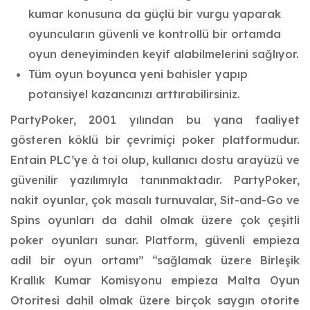
kumar konusuna da güçlü bir vurgu yaparak
oyuncuların güvenli ve kontrollü bir ortamda
oyun deneyiminden keyif alabilmelerini sağlıyor.
Tüm oyun boyunca yeni bahisler yapıp
potansiyel kazancınızı arttırabilirsiniz.
PartyPoker, 2001 yılından bu yana faaliyet
gösteren köklü bir çevrimiçi poker platformudur.
Entain PLC’ye à toi olup, kullanıcı dostu arayüzü ve
güvenilir yazılımıyla tanınmaktadır. PartyPoker,
nakit oyunlar, çok masalı turnuvalar, Sit-and-Go ve
Spins oyunları da dahil olmak üzere çok çeşitli
poker oyunları sunar. Platform, güvenli empieza
adil bir oyun ortamı” “sağlamak üzere Birleşik
Krallık Kumar Komisyonu empieza Malta Oyun
Otoritesi dahil olmak üzere birçok saygın otorite