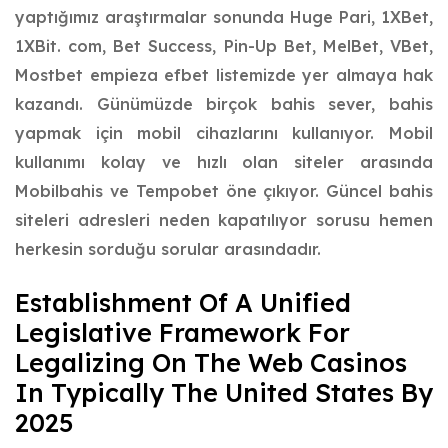
yaptığımız araştırmalar sonunda Huge Pari, 1XBet,
1XBit. com, Bet Success, Pin-Up Bet, MelBet, VBet,
Mostbet empieza efbet listemizde yer almaya hak
kazandı. Günümüzde birçok bahis sever, bahis
yapmak için mobil cihazlarını kullanıyor. Mobil
kullanımı kolay ve hızlı olan siteler arasında
Mobilbahis ve Tempobet öne çıkıyor. Güncel bahis
siteleri adresleri neden kapatılıyor sorusu hemen
herkesin sorduğu sorular arasındadır.
Establishment Of A Unified
Legislative Framework For
Legalizing On The Web Casinos
In Typically The United States By
2025