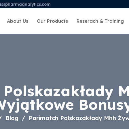
usspharmaanalytics.com
About Us
Our Products
Reserach & Training
 Polskazakłady 
Wyjątkowe Bonusy
Blog
Parimatch Polskazakłady Mhh Żyw