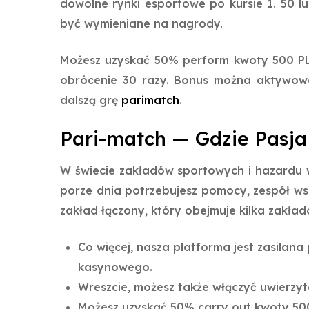
dowolne rynki esportowe po kursie 1. 50 
być wymieniane na nagrody.
Możesz uzyskać 50% perform kwoty 500 PLN,
obrócenie 30 razy. Bonus można aktywowa
dalszą grę
parimatch
.
Pari-match — Gdzie Pasj
W świecie zakładów sportowych i hazardu wa
porze dnia potrzebujesz pomocy, zespół ws
zakład łączony, który obejmuje kilka zakł
Co więcej, nasza platforma jest zasila
kasynowego.
Wreszcie, możesz także włączyć uwierzy
Możesz uzyskać 50% carry out kwoty 500 