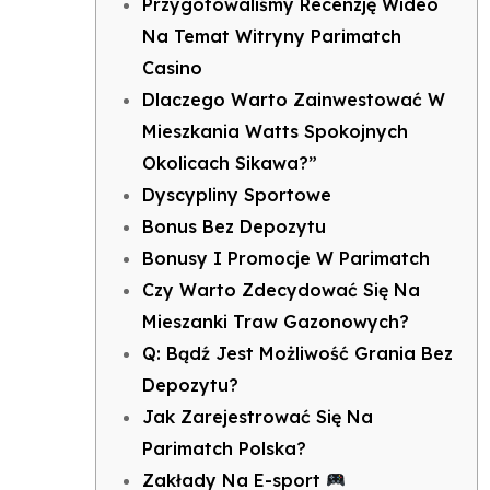
Przygotowaliśmy Recenzję Wideo
Na Temat Witryny Parimatch
Casino
Dlaczego Warto Zainwestować W
Mieszkania Watts Spokojnych
Okolicach Sikawa?”
Dyscypliny Sportowe
Bonus Bez Depozytu
Bonusy I Promocje W Parimatch
Czy Warto Zdecydować Się Na
Mieszanki Traw Gazonowych?
Q: Bądź Jest Możliwość Grania Bez
Depozytu?
Jak Zarejestrować Się Na
Parimatch Polska?
Zakłady Na E-sport