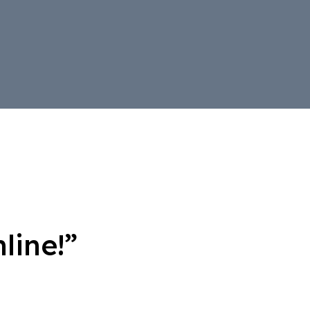
line!”