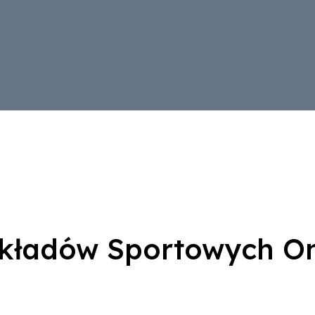
kładów Sportowych On