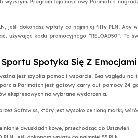
lub wyższym. Program lojalnościowy Parimatch nagra
 jeśli dokonasz wpłaty co najmniej fifty PLN. Aby wy
ć, używając kodu promocyjnego “RELOAD50”. To świ
a Sportu Spotyka Się Z Emocjam
żna jest szybka pomoc i wsparcie. Bez względu na to b
parcia Parimatch jest gotowy carry out pomocy 24 go
adów ekspresowych na wybrane wydarzenia.
na przez Softswiss, który jest wysoko cenioną marką 
telnianie dwuskładnikowe, przechodząc do Ustawień.
PLN, jeśli dokonasz wpłaty co najmniej 55 PLN.