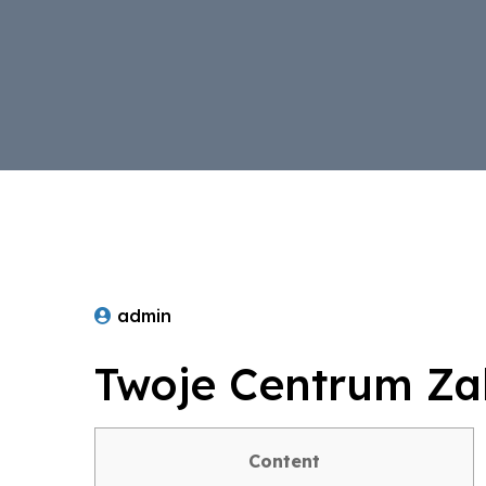
admin
Twoje Centrum Za
Content