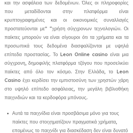
και την ασφάλεια των δεδομένων. Όλες οι πληροφορίες
που μεταδίδονται στην πλατφόρμα είναι
κρυπτογραφημένες και οι οικονομικές συναλλαγές
προστατεύονται με” “χρήση σύγχρονων τεχνολογιών. Οι
παίκτες μπορούν να είναι σίγουροι ότι τα χρήματα και τα
προσωπικά τους δεδομένα διασφαλίζονται με υψηλά
επίπεδα προστασίας. Το Leon Online casino είναι μια
σύγχρονη, δημοφιλής πλατφόρμα τζόγου που προσελκύει
παίκτες από όλο τον κόσμο. Στην Ελλάδα, το Leon
Casino έχει κερδίσει την εμπιστοσύνη των χρηστών χάρη
στο υψηλό επίπεδο ασφάλειας, την μεγάλη βιβλιοθήκη
παιχνιδιών και τα κερδοφόρα μπόνους.
Αυτά τα παιχνίδια είναι προσβάσιμα μόνο για τους
παίκτες που στοιχηματίζουν πραγματικά χρήματα,
επομένως το παιχνίδι για διασκέδαση δεν είναι δυνατό