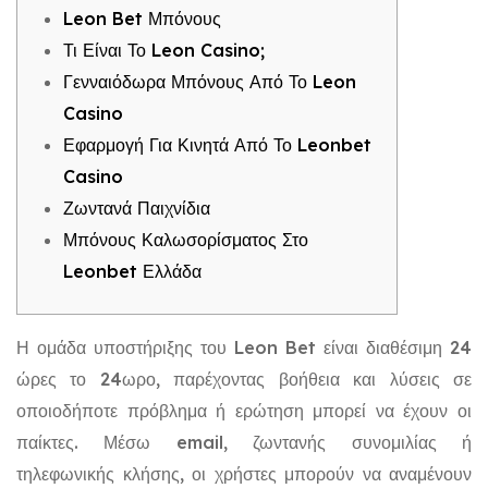
Leon Bet Μπόνους
Τι Είναι Το Leon Casino;
Γενναιόδωρα Μπόνους Από Το Leon
Casino
Εφαρμογή Για Κινητά Από Το Leonbet
Casino
Ζωντανά Παιχνίδια
Μπόνους Καλωσορίσματος Στο
Leonbet Ελλάδα
Η ομάδα υποστήριξης του Leon Bet είναι διαθέσιμη 24
ώρες το 24ωρο, παρέχοντας βοήθεια και λύσεις σε
οποιοδήποτε πρόβλημα ή ερώτηση μπορεί να έχουν οι
παίκτες. Μέσω email, ζωντανής συνομιλίας ή
τηλεφωνικής κλήσης, οι χρήστες μπορούν να αναμένουν