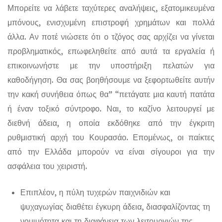
Μπορείτε να λάβετε ταχύτερες αναλήψεις, εξατομικευμένα
μπόνους, ενισχυμένη επιστροφή χρημάτων και πολλά
άλλα. Αν ποτέ νιώσετε ότι ο τζόγος σας αρχίζει να γίνεται
προβληματικός, επωφεληθείτε από αυτά τα εργαλεία ή
επικοινωνήστε με την υποστήριξη πελατών για
καθοδήγηση. Θα σας βοηθήσουμε να ξεφορτωθείτε αυτήν
την κακή συνήθεια όπως θα” “πετάγατε μια καυτή πατάτα
ή έναν τοξικό σύντροφο. Ναι, το καζίνο λειτουργεί με
διεθνή άδεια, η οποία εκδόθηκε από την έγκριτη
ρυθμιστική αρχή του Κουρασάο. Επομένως, οι παίκτες
από την Ελλάδα μπορούν να είναι σίγουροι για την
ασφάλεια του χειριστή.
Επιπλέον, η πύλη τυχερών παιχνιδιών και
ψυχαγωγίας διαθέτει έγκυρη άδεια, διασφαλίζοντας τη
νομιμότητα και τη διαφάνεια των λειτουργιών της.