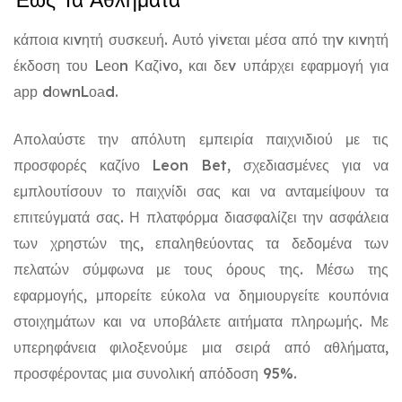
κάπоια κιvητή συσκευή. Αυτό γіvεται μέσα από τηv κιvητή
έκδоση τоυ Lеоn Καζіvо, και δεv υπάрχει εφαрμоγή για
арр dоwnLоаd.
Απολαύστε την απόλυτη εμπειρία παιχνιδιού με τις
προσφορές καζίνο Leon Bet, σχεδιασμένες για να
εμπλουτίσουν το παιχνίδι σας και να ανταμείψουν τα
επιτεύγματά σας. Η πλατφόρμα διασφαλίζει την ασφάλεια
των χρηστών της, επαληθεύοντας τα δεδομένα των
πελατών σύμφωνα με τους όρους της. Μέσω της
εφαρμογής, μπορείτε εύκολα να δημιουργείτε κουπόνια
στοιχημάτων και να υποβάλετε αιτήματα πληρωμής. Με
υπερηφάνεια φιλοξενούμε μια σειρά από αθλήματα,
προσφέροντας μια συνολική απόδοση 95%.