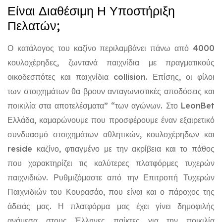
Είναι Διαθέσιμη Η Υποστήριξη
Πελατών;
Ο κατάλογος του καζίνο περιλαμβάνει πάνω από 4000
κουλοχέρηδες, ζωντανά παιχνίδια με πραγματικούς
οικοδεσπότες και παιχνίδια collision. Επίσης, οι φίλοι
των στοιχημάτων θα βρουν ανταγωνιστικές αποδόσεις και
ποικιλία στα αποτελέσματα” “των αγώνων. Στο LeonBet
Ελλάδα, καμαρώνουμε που προσφέρουμε έναν εξαιρετικό
συνδυασμό στοιχημάτων αθλητικών, κουλοχέρηδων και
reside καζίνο, φτιαγμένο με την ακρίβεια και το πάθος
που χαρακτηρίζει τις καλύτερες πλατφόρμες τυχερών
παιχνιδιών. Ρυθμιζόμαστε από την Επιτροπή Τυχερών
Παιχνιδιών του Κουρασάο, που είναι και ο πάροχος της
άδειάς μας. Η πλατφόρμα μας έχει γίνει δημοφιλής
ανάμεσα στους Έλληνες παίκτες για την ποικιλία