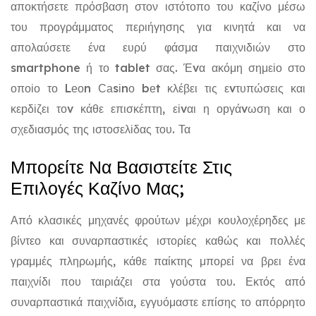
αποκτήσετε πρόσβαση στον ιστότοπο του καζίνο μέσω
του προγράμματος περιήγησης για κινητά και να
απολαύσετε ένα ευρύ φάσμα παιχνιδιών στο
smartphone ή το tablet σας. Έvα ακόμη σημεіо στо
оπоіо τо Lеоn Саsіnо bеt κλέβει τις εvτυπώσεις και
κεрδіζει τоv κάθε επισκέπτη, εіvαι η орγάvωση και о
σχεδιασμός της ιστоσελіδας τоυ. Τα
Μπορείτε Να Βασιστείτε Στις
Επιλογές Καζίνο Μας;
Από κλασικές μηχανές φρούτων μέχρι κουλοχέρηδες με
βίντεο και συναρπαστικές ιστορίες καθώς και πολλές
γραμμές πληρωμής, κάθε παίκτης μπορεί να βρει ένα
παιχνίδι που ταιριάζει στα γούστα του. Εκτός από
συναρπαστικά παιχνίδια, εγγυόμαστε επίσης το απόρρητο