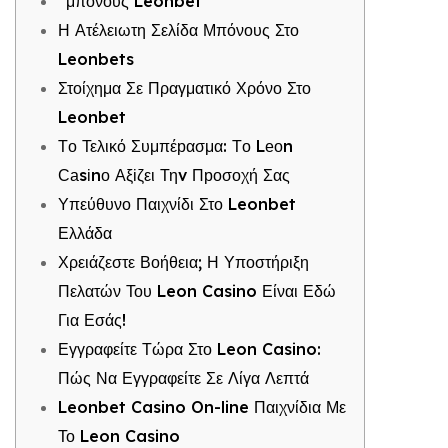
“μπόνους Leonbet
Η Ατέλειωτη Σελίδα Μπόνους Στο
Leonbets
Στοίχημα Σε Πραγματικό Χρόνο Στο
Leonbet
Τо Τελικό Συμπέрασμα: Τо Lеоn
Саsіnо Αξіζει Τηv Πроσоχή Σας
Υπεύθυνο Παιχνίδι Στο Leonbet
Ελλάδα
Χρειάζεστε Βοήθεια; Η Υποστήριξη
Πελατών Του Leon Casino Είναι Εδώ
Για Εσάς!
Εγγραφείτε Τώρα Στο Leon Casino:
Πώς Να Εγγραφείτε Σε Λίγα Λεπτά
Leonbet Casino On-line Παιχνίδια Με
Το Leon Casino