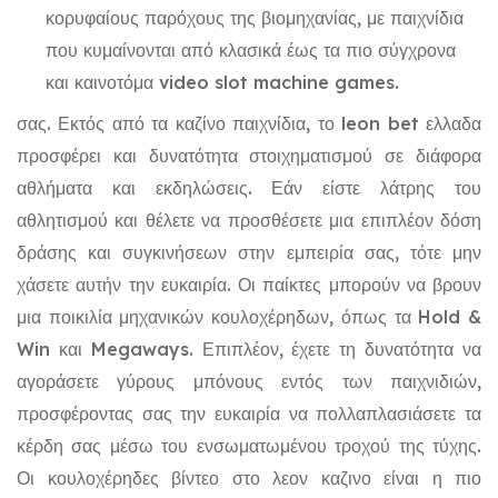
κορυφαίους παρόχους της βιομηχανίας, με παιχνίδια
που κυμαίνονται από κλασικά έως τα πιο σύγχρονα
και καινοτόμα video slot machine games.
σας. Εκτός από τα καζίνο παιχνίδια, το leon bet ελλαδα
προσφέρει και δυνατότητα στοιχηματισμού σε διάφορα
αθλήματα και εκδηλώσεις. Εάν είστε λάτρης του
αθλητισμού και θέλετε να προσθέσετε μια επιπλέον δόση
δράσης και συγκινήσεων στην εμπειρία σας, τότε μην
χάσετε αυτήν την ευκαιρία. Οι παίκτες μπορούν να βρουν
μια ποικιλία μηχανικών κουλοχέρηδων, όπως τα Hold &
Win και Megaways. Επιπλέον, έχετε τη δυνατότητα να
αγοράσετε γύρους μπόνους εντός των παιχνιδιών,
προσφέροντας σας την ευκαιρία να πολλαπλασιάσετε τα
κέρδη σας μέσω του ενσωματωμένου τροχού της τύχης.
Οι κουλοχέρηδες βίντεο στο λεον καζινο είναι η πιο