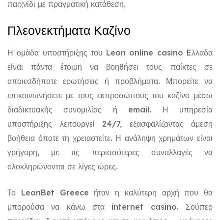
παιχνίδι με πραγματική κατάθεση.
Πλεονεκτήματα Καζίνο
Η ομάδα υποστήριξης του Leon online casino Eλλαδα
είναι πάντα έτοιμη να βοηθήσει τους παίκτες σε
οποιεσδήποτε ερωτήσεις ή προβλήματα. Μπορείτε να
επικοινωνήσετε με τους εκπροσώπους του καζίνο μέσω
διαδικτυακής συνομιλίας ή email. Η υπηρεσία
υποστήριξης λειτουργεί 24/7, εξασφαλίζοντας άμεση
βοήθεια όποτε τη χρειαστείτε. Η ανάληψη χρημάτων είναι
γρήγορη, με τις περισσότερες συναλλαγές να
ολοκληρώνονται σε λίγες ώρες.
Το LeonBet Greece ήταν η καλύτερη αρχή που θα
μπορούσα να κάνω στα internet casino. Σούπερ