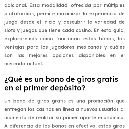
adicional. Esta modalidad, ofrecida por múltiples
plataformas, permite maximizar la experiencia de
juego desde el inicio y descubrir la variedad de
slots y juegos que tiene cada casino. En esta guía,
exploraremos cómo funcionan estos bonos, las
ventajas para los jugadores mexicanos y cuáles
son las mejores opciones disponibles en el
mercado actual.
¿Qué es un bono de giros gratis
en el primer depósito?
Un bono de giros gratis es una promoción que
entregan los casinos en línea a nuevos usuarios al
momento de realizar su primer aporte económico.
A diferencia de los bonos en efectivo, estos giros