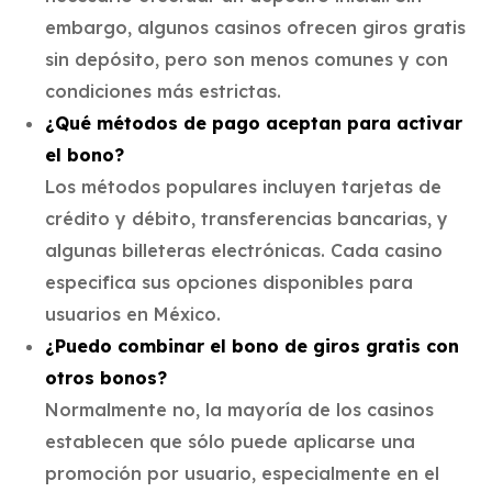
embargo, algunos casinos ofrecen giros gratis
sin depósito, pero son menos comunes y con
condiciones más estrictas.
¿Qué métodos de pago aceptan para activar
el bono?
Los métodos populares incluyen tarjetas de
crédito y débito, transferencias bancarias, y
algunas billeteras electrónicas. Cada casino
especifica sus opciones disponibles para
usuarios en México.
¿Puedo combinar el bono de giros gratis con
otros bonos?
Normalmente no, la mayoría de los casinos
establecen que sólo puede aplicarse una
promoción por usuario, especialmente en el