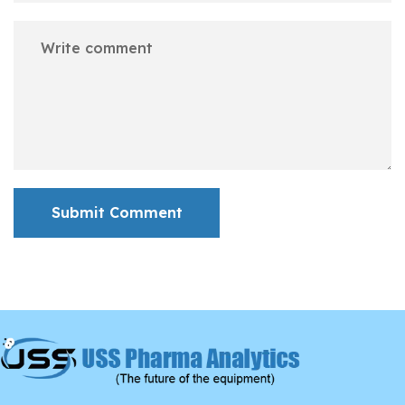
Submit Comment