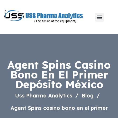
Agent Spins Casino
Bono En El Primer
Depósito México
Uss Pharma Analytics
Blog
Agent Spins casino bono en el primer