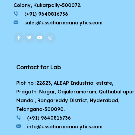
Colony, Kukatpally-500072.
(+91) 9640816736
sales@usspharmaanalytics.com
Contact for Lab
Plot no :22&23, ALEAP Industrial estate,
Pragathi Nagar, Gajularamaram, Quthubullapur
Mandal, Rangareddy District, Hyderabad,
Telangana-500090.
(+91) 9640816736
info@usspharmaanalytics.com