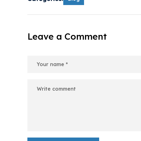
Leave a Comment