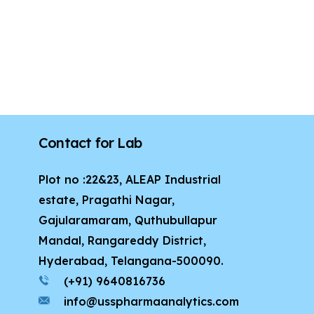
Contact for Lab
Plot no :22&23, ALEAP Industrial
estate, Pragathi Nagar,
Gajularamaram, Quthubullapur
Mandal, Rangareddy District,
Hyderabad, Telangana-500090.
(+91) 9640816736
info@usspharmaanalytics.com