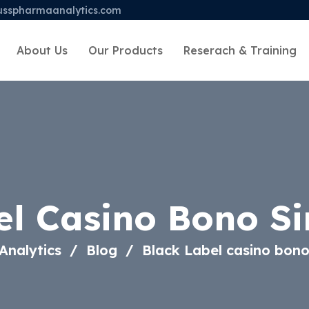
usspharmaanalytics.com
About Us
Our Products
Reserach & Training
el Casino Bono Si
Analytics
Blog
Black Label casino bono