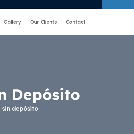
Gallery
Our Clients
Contact
n Depósito
 sin depósito