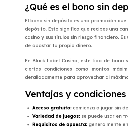
¿Qué es el bono sin de
El bono sin depósito es una promoción que
depósito. Esto significa que recibes una ca
casino y sus títulos sin riesgo financiero. 
de apostar tu propio dinero.
En Black Label Casino, este tipo de bono su
ciertas condiciones como montos máximo
detalladamente para aprovechar al máximo
Ventajas y condiciones
Acceso gratuito:
comienza a jugar sin de
Variedad de juegos:
se puede usar en tr
Requisitos de apuesta:
generalmente ent