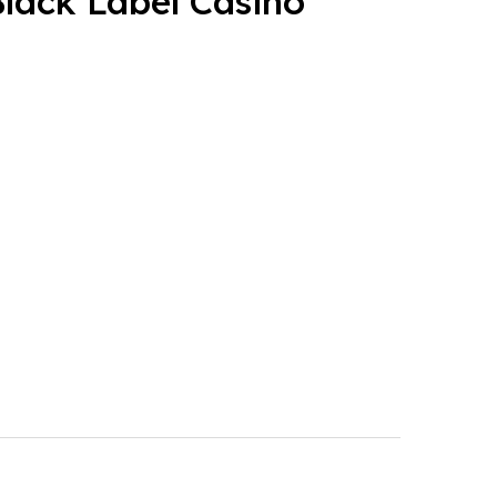
Black Label Casino