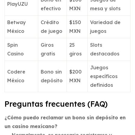
PlayUZU
efectivo
MXN
mesa y slots
Betway
Crédito
$150
Variedad de
México
de juego
MXN
juegos
Spin
Giros
25
Slots
Casino
gratis
giros
destacados
Juegos
Codere
Bono sin
$200
específicos
México
depósito
MXN
definidos
Preguntas frecuentes (FAQ)
¿Cómo puedo reclamar un bono sin depósito en
un casino mexicano?
Normalmente, es necesario registrarse y