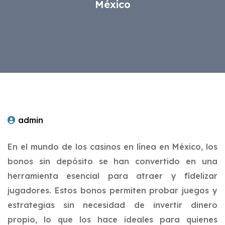
México
admin
En el mundo de los casinos en línea en México, los
bonos sin depósito se han convertido en una
herramienta esencial para atraer y fidelizar
jugadores. Estos bonos permiten probar juegos y
estrategias sin necesidad de invertir dinero
propio, lo que los hace ideales para quienes