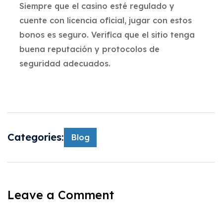
Siempre que el casino esté regulado y
cuente con licencia oficial, jugar con estos
bonos es seguro. Verifica que el sitio tenga
buena reputación y protocolos de
seguridad adecuados.
Categories:
Blog
Leave a Comment