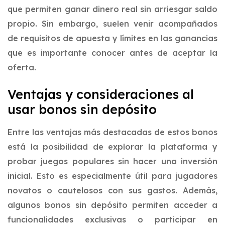
que permiten ganar dinero real sin arriesgar saldo
propio. Sin embargo, suelen venir acompañados
de requisitos de apuesta y límites en las ganancias
que es importante conocer antes de aceptar la
oferta.
Ventajas y consideraciones al
usar bonos sin depósito
Entre las ventajas más destacadas de estos bonos
está la posibilidad de explorar la plataforma y
probar juegos populares sin hacer una inversión
inicial. Esto es especialmente útil para jugadores
novatos o cautelosos con sus gastos. Además,
algunos bonos sin depósito permiten acceder a
funcionalidades exclusivas o participar en