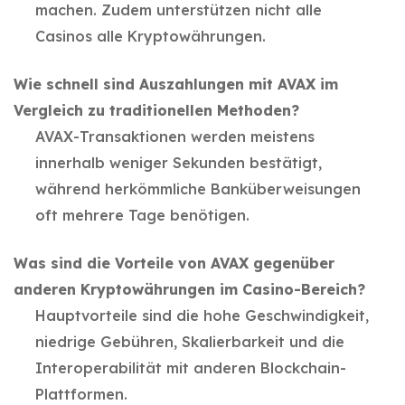
machen. Zudem unterstützen nicht alle
Casinos alle Kryptowährungen.
Wie schnell sind Auszahlungen mit AVAX im
Vergleich zu traditionellen Methoden?
AVAX-Transaktionen werden meistens
innerhalb weniger Sekunden bestätigt,
während herkömmliche Banküberweisungen
oft mehrere Tage benötigen.
Was sind die Vorteile von AVAX gegenüber
anderen Kryptowährungen im Casino-Bereich?
Hauptvorteile sind die hohe Geschwindigkeit,
niedrige Gebühren, Skalierbarkeit und die
Interoperabilität mit anderen Blockchain-
Plattformen.