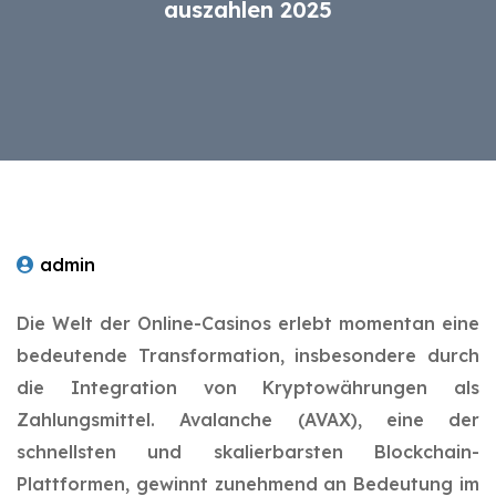
auszahlen 2025
admin
Die Welt der Online-Casinos erlebt momentan eine
bedeutende Transformation, insbesondere durch
die Integration von Kryptowährungen als
Zahlungsmittel. Avalanche (AVAX), eine der
schnellsten und skalierbarsten Blockchain-
Plattformen, gewinnt zunehmend an Bedeutung im