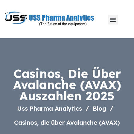
Casinos, Die Über
Avalanche (AVAX)
Auszahlen 2025
Uss Pharma Analytics
Blog
Casinos, die über Avalanche (AVAX)