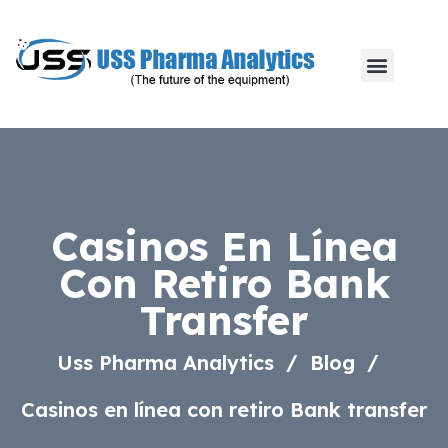
Casinos En Línea
Con Retiro Bank
Transfer
Uss Pharma Analytics
Blog
Casinos en línea con retiro Bank transfer