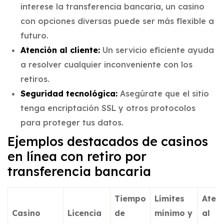
interese la transferencia bancaria, un casino
con opciones diversas puede ser más flexible a
futuro.
Atención al cliente:
Un servicio eficiente ayuda
a resolver cualquier inconveniente con los
retiros.
Seguridad tecnológica:
Asegúrate que el sitio
tenga encriptación SSL y otros protocolos
para proteger tus datos.
Ejemplos destacados de casinos
en línea con retiro por
transferencia bancaria
Tiempo
Límites
Aten
Casino
Licencia
de
mínimo y
al