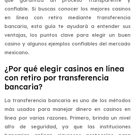
confiable. Si buscas conocer los mejores casinos
en línea con retiro mediante transferencia
bancaria, esta guía te ayudará a entender sus
ventajas, los puntos clave para elegir un buen
casino y algunos ejemplos confiables del mercado
mexicano.
¿Por qué elegir casinos en línea
con retiro por transferencia
bancaria?
La transferencia bancaria es uno de los métodos
más usados para manejar dinero en casinos en
línea por varias razones. Primero, brinda un nivel
alto de seguridad, ya que las instituciones