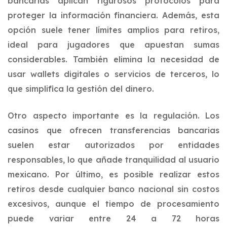
bancarias aplican rigurosos protocolos para
proteger la información financiera. Además, esta
opción suele tener límites amplios para retiros,
ideal para jugadores que apuestan sumas
considerables. También elimina la necesidad de
usar wallets digitales o servicios de terceros, lo
que simplifica la gestión del dinero.
Otro aspecto importante es la regulación. Los
casinos que ofrecen transferencias bancarias
suelen estar autorizados por entidades
responsables, lo que añade tranquilidad al usuario
mexicano. Por último, es posible realizar estos
retiros desde cualquier banco nacional sin costos
excesivos, aunque el tiempo de procesamiento
puede variar entre 24 a 72 horas