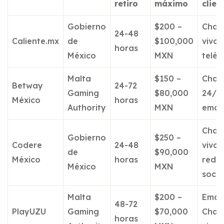
retiro
máximo
clien
Gobierno
$200 –
Chat
24-48
Caliente.mx
de
$100,000
vivo 
horas
México
MXN
teléf
Malta
$150 –
Chat
Betway
24-72
Gaming
$80,000
24/7
México
horas
Authority
MXN
email
Chat
Gobierno
$250 –
Codere
24-48
vivo 
de
$90,000
México
horas
rede
México
MXN
socia
Malta
$200 –
Email
48-72
PlayUZU
Gaming
$70,000
Chat
horas