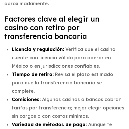
aproximadamente.
Factores clave al elegir un
casino con retiro por
transferencia bancaria
Licencia y regulación:
Verifica que el casino
cuente con licencia válida para operar en
México o en jurisdicciones confiables.
Tiempo de retiro:
Revisa el plazo estimado
para que la transferencia bancaria se
complete.
Comisiones:
Algunos casinos o bancos cobran
tarifas por transferencia; mejor elegir opciones
sin cargos o con costos mínimos.
Variedad de métodos de pago:
Aunque te