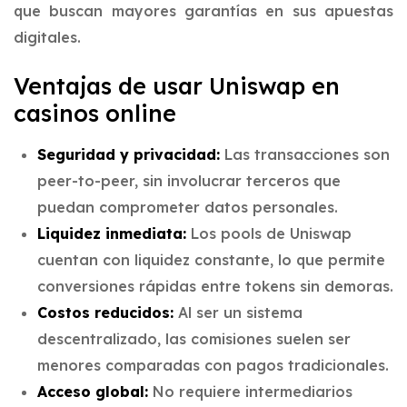
que buscan mayores garantías en sus apuestas
digitales.
Ventajas de usar Uniswap en
casinos online
Seguridad y privacidad:
Las transacciones son
peer-to-peer, sin involucrar terceros que
puedan comprometer datos personales.
Liquidez inmediata:
Los pools de Uniswap
cuentan con liquidez constante, lo que permite
conversiones rápidas entre tokens sin demoras.
Costos reducidos:
Al ser un sistema
descentralizado, las comisiones suelen ser
menores comparadas con pagos tradicionales.
Acceso global:
No requiere intermediarios