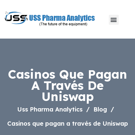
Casinos Que Pagan
A Través De
Uniswap
Uss Pharma Analytics
Blog
Casinos que pagan a través de Uniswap