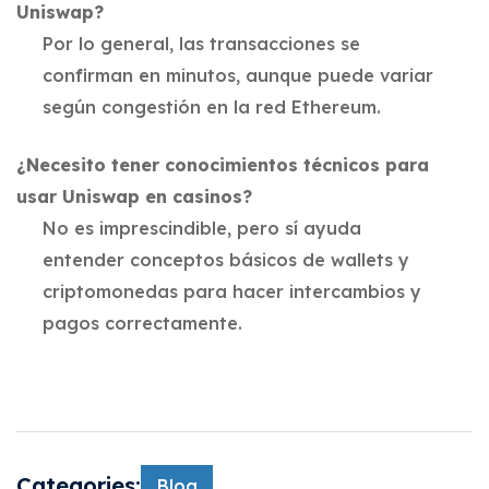
Uniswap?
Por lo general, las transacciones se
confirman en minutos, aunque puede variar
según congestión en la red Ethereum.
¿Necesito tener conocimientos técnicos para
usar Uniswap en casinos?
No es imprescindible, pero sí ayuda
entender conceptos básicos de wallets y
criptomonedas para hacer intercambios y
pagos correctamente.
Categories:
Blog