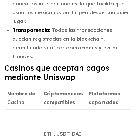
bancarios internacionales, lo que facilita que
usuarios mexicanos participen desde cualquier
lugar.
Transparencia:
Todas las transacciones
quedan registradas en la blockchain,
permitiendo verificar operaciones y evitar
fraudes.
Casinos que aceptan pagos
mediante Uniswap
Nombre del
Criptomonedas
Plataformas
Casino
compatibles
soportadas
ETH, USDT, DAI