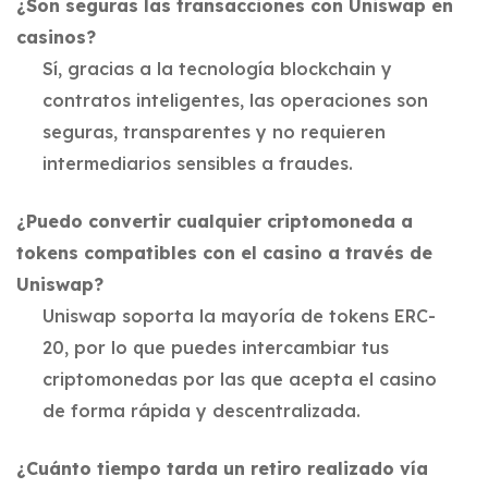
¿Son seguras las transacciones con Uniswap en
casinos?
Sí, gracias a la tecnología blockchain y
contratos inteligentes, las operaciones son
seguras, transparentes y no requieren
intermediarios sensibles a fraudes.
¿Puedo convertir cualquier criptomoneda a
tokens compatibles con el casino a través de
Uniswap?
Uniswap soporta la mayoría de tokens ERC-
20, por lo que puedes intercambiar tus
criptomonedas por las que acepta el casino
de forma rápida y descentralizada.
¿Cuánto tiempo tarda un retiro realizado vía