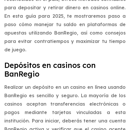
para depositar y retirar dinero en casinos online.
En esta guía para 2025, te mostraremos paso a
paso cómo manejar tu saldo en plataformas de
apuestas utilizando BanRegio, así como consejos
para evitar contratiempos y maximizar tu tiempo
de juego.
Depósitos en casinos con
BanRegio
Realizar un depósito en un casino en línea usando
BanRegio es sencillo y seguro. La mayoría de los
casinos aceptan transferencias electrónicas o
pagos mediante tarjetas vinculadas a esta
institución. Para iniciar, deberás tener una cuenta
BanRegio activa y verificar que el casino acepte