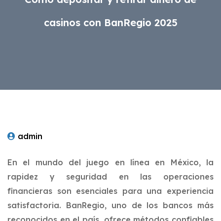
casinos con BanRegio 2025
admin
En el mundo del juego en línea en México, la
rapidez y seguridad en las operaciones
financieras son esenciales para una experiencia
satisfactoria. BanRegio, uno de los bancos más
reconocidos en el país, ofrece métodos confiables