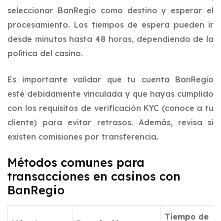
seleccionar BanRegio como destino y esperar el
procesamiento. Los tiempos de espera pueden ir
desde minutos hasta 48 horas, dependiendo de la
política del casino.
Es importante validar que tu cuenta BanRegio
esté debidamente vinculada y que hayas cumplido
con los requisitos de verificación KYC (conoce a tu
cliente) para evitar retrasos. Además, revisa si
existen comisiones por transferencia.
Métodos comunes para
transacciones en casinos con
BanRegio
Tiempo de