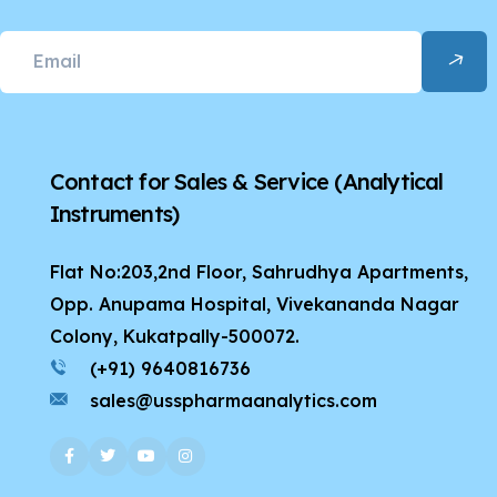
Contact for Sales & Service
(Analytical
Instruments)
Flat No:203,2nd Floor, Sahrudhya Apartments,
Opp. Anupama Hospital, Vivekananda Nagar
Colony, Kukatpally-500072.
(+91) 9640816736
sales@usspharmaanalytics.com