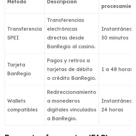
Método
Descripción
procesamien
Transferencias
Transferencia
electrónicas
Instantáneo 
SPEI
directas desde
30 minutos
BanRegio al casino.
Pagos y retiros a
Tarjeta
tarjetas de débito
1 a 48 horas
BanRegio
o crédito BanRegio.
Redireccionamiento
Wallets
a monederos
Instantáneo 
compatibles
digitales vinculados
24 horas
a BanRegio.