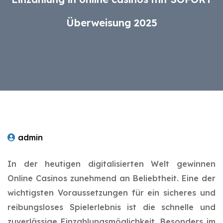
Überweisung 2025
admin
In der heutigen digitalisierten Welt gewinnen
Online Casinos zunehmend an Beliebtheit. Eine der
wichtigsten Voraussetzungen für ein sicheres und
reibungsloses Spielerlebnis ist die schnelle und
zuverlässige Einzahlungsmöglichkeit. Besonders im