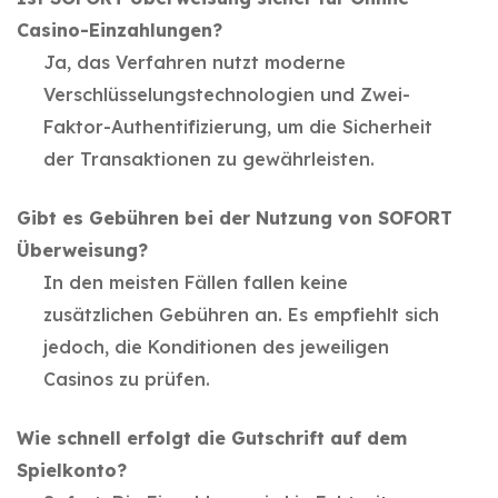
Casino-Einzahlungen?
Ja, das Verfahren nutzt moderne
Verschlüsselungstechnologien und Zwei-
Faktor-Authentifizierung, um die Sicherheit
der Transaktionen zu gewährleisten.
Gibt es Gebühren bei der Nutzung von SOFORT
Überweisung?
In den meisten Fällen fallen keine
zusätzlichen Gebühren an. Es empfiehlt sich
jedoch, die Konditionen des jeweiligen
Casinos zu prüfen.
Wie schnell erfolgt die Gutschrift auf dem
Spielkonto?