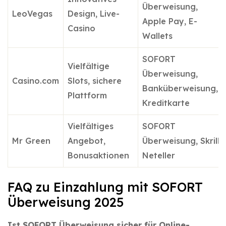
Überweisung,
LeoVegas
Design, Live-
Apple Pay, E-
Casino
Wallets
SOFORT
Vielfältige
Überweisung,
Casino.com
Slots, sichere
Banküberweisung,
Plattform
Kreditkarte
Vielfältiges
SOFORT
Mr Green
Angebot,
Überweisung, Skrill,
Bonusaktionen
Neteller
FAQ zu Einzahlung mit SOFORT
Überweisung 2025
Ist SOFORT Überweisung sicher für Online-