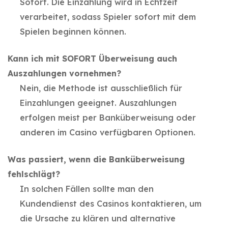
Sofort. Die Einzahlung wird in Echtzeit
verarbeitet, sodass Spieler sofort mit dem
Spielen beginnen können.
Kann ich mit SOFORT Überweisung auch
Auszahlungen vornehmen?
Nein, die Methode ist ausschließlich für
Einzahlungen geeignet. Auszahlungen
erfolgen meist per Banküberweisung oder
anderen im Casino verfügbaren Optionen.
Was passiert, wenn die Banküberweisung
fehlschlägt?
In solchen Fällen sollte man den
Kundendienst des Casinos kontaktieren, um
die Ursache zu klären und alternative