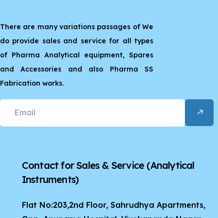
There are many variations passages of We
do provide sales and service for all types
of Pharma Analytical equipment, Spares
and Accessories and also Pharma SS
Fabrication works.
Contact for Sales & Service
(Analytical
Instruments)
Flat No:203,2nd Floor, Sahrudhya Apartments,