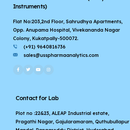
Instruments)
Flat No:203,2nd Floor, Sahrudhya Apartments,
Opp. Anupama Hospital, Vivekananda Nagar
Colony, Kukatpally-500072.
(+91) 9640816736
sales@usspharmaanalytics.com
Contact for Lab
Plot no :22&23, ALEAP Industrial estate,
Pragathi Nagar, Gajularamaram, Quthubullapur
Mandal, Rangareddy District, Hyderabad,