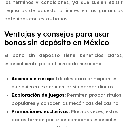
los términos y condiciones, ya que suelen existir
requisitos de apuesta o límites en las ganancias
obtenidas con estos bonos.
Ventajas y consejos para usar
bonos sin depósito en México
El bono sin depósito tiene beneficios claros,
especialmente para el mercado mexicano:
Acceso sin riesgo:
Ideales para principiantes
que quieren experimentar sin perder dinero.
Exploración de juegos:
Permiten probar títulos
populares y conocer las mecánicas del casino.
Promociones exclusivas:
Muchas veces, estos
bonos forman parte de campañas especiales