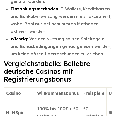
genutzt wurden.
Einzahlungsmethoden:
E-Wallets, Kreditkarten
und Banküberweisung werden meist akzeptiert,
wobei Boni nur bei bestimmten Methoden
aktiviert werden.
Wichtig:
Vor der Nutzung sollten Spielregeln
und Bonusbedingungen genau gelesen werden,
um keine bösen Überraschungen zu erleben.
Vergleichstabelle: Beliebte
deutsche Casinos mit
Registrierungsbonus
Casino
Willkommensbonus
Freispiele
Um
100% bis 100€ + 50
50
HitNSpin
35x