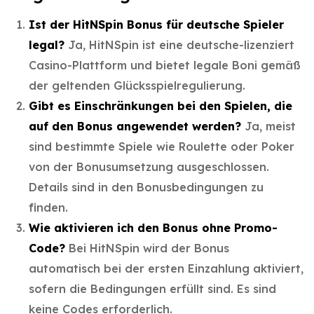
Ist der HitNSpin Bonus für deutsche Spieler
legal?
Ja, HitNSpin ist eine deutsche-lizenziert
Casino-Plattform und bietet legale Boni gemäß
der geltenden Glücksspielregulierung.
Gibt es Einschränkungen bei den Spielen, die
auf den Bonus angewendet werden?
Ja, meist
sind bestimmte Spiele wie Roulette oder Poker
von der Bonusumsetzung ausgeschlossen.
Details sind in den Bonusbedingungen zu
finden.
Wie aktivieren ich den Bonus ohne Promo-
Code?
Bei HitNSpin wird der Bonus
automatisch bei der ersten Einzahlung aktiviert,
sofern die Bedingungen erfüllt sind. Es sind
keine Codes erforderlich.