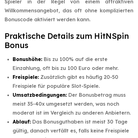
Spieler in der Regel von einem attraktiven
Willkommensangebot, das oft ohne komplizierten
Bonuscode aktiviert werden kann.
Praktische Details zum HitNSpin
Bonus
Bonushöhe:
Bis zu 100% auf die erste
Einzahlung, oft bis zu 100 Euro oder mehr.
Freispiele:
Zusätzlich gibt es häufig 20-50
Freispiele für populäre Slot-Spiele.
Umsatzbedingungen:
Der Bonusbetrag muss
meist 35-40x umgesetzt werden, was noch
moderat ist im Vergleich zu anderen Anbietern.
Ablauf:
Das Bonusguthaben ist meist 30 Tage
gültig, danach verfällt es, falls keine Freispiele