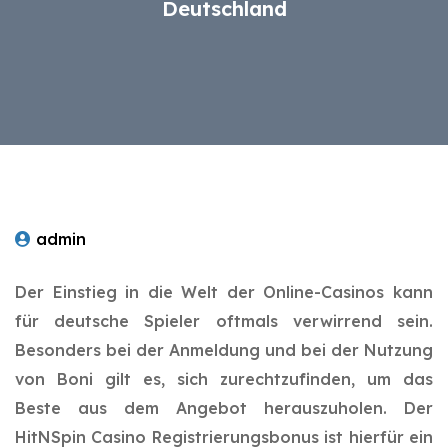
Deutschland
admin
Der Einstieg in die Welt der Online-Casinos kann
für deutsche Spieler oftmals verwirrend sein.
Besonders bei der Anmeldung und bei der Nutzung
von Boni gilt es, sich zurechtzufinden, um das
Beste aus dem Angebot herauszuholen. Der
HitNSpin Casino Registrierungsbonus ist hierfür ein