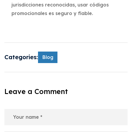
jurisdicciones reconocidas, usar códigos
promocionales es seguro y fiable.
Categories:
Blog
Leave a Comment