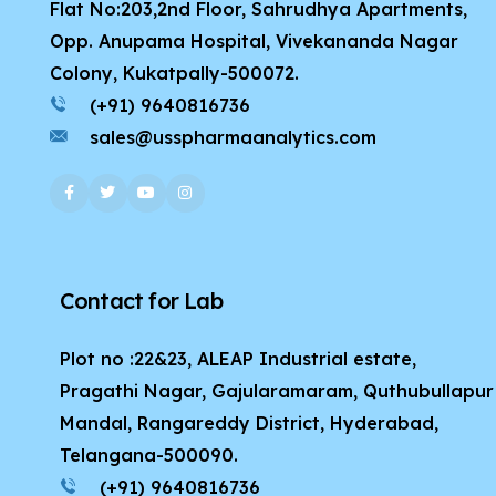
Flat No:203,2nd Floor, Sahrudhya Apartments,
Opp. Anupama Hospital, Vivekananda Nagar
Colony, Kukatpally-500072.
(+91) 9640816736
sales@usspharmaanalytics.com
Contact for Lab
Plot no :22&23, ALEAP Industrial estate,
Pragathi Nagar, Gajularamaram, Quthubullapur
Mandal, Rangareddy District, Hyderabad,
Telangana-500090.
(+91) 9640816736