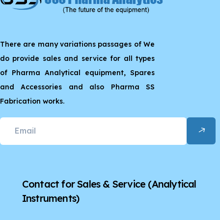
There are many variations passages of We
do provide sales and service for all types
of Pharma Analytical equipment, Spares
and Accessories and also Pharma SS
Fabrication works.
Contact for Sales & Service
(Analytical
Instruments)