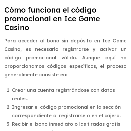
Cómo funciona el código
promocional en Ice Game
Casino
Para acceder al bono sin depósito en Ice Game
Casino, es necesario registrarse y activar un
código promocional válido. Aunque aquí no
proporcionamos códigos específicos, el proceso
generalmente consiste en:
Crear una cuenta registrándose con datos
reales.
Ingresar el código promocional en la sección
correspondiente al registrarse o en el cajero.
Recibir el bono inmediato o las tiradas gratis