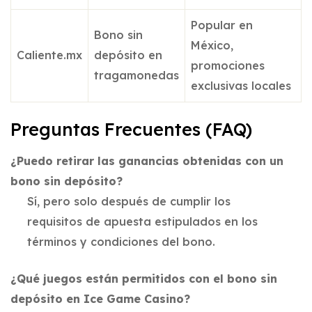
Popular en
Bono sin
México,
Caliente.mx
depósito en
promociones
tragamonedas
exclusivas locales
Preguntas Frecuentes (FAQ)
¿Puedo retirar las ganancias obtenidas con un
bono sin depósito?
Sí, pero solo después de cumplir los
requisitos de apuesta estipulados en los
términos y condiciones del bono.
¿Qué juegos están permitidos con el bono sin
depósito en Ice Game Casino?