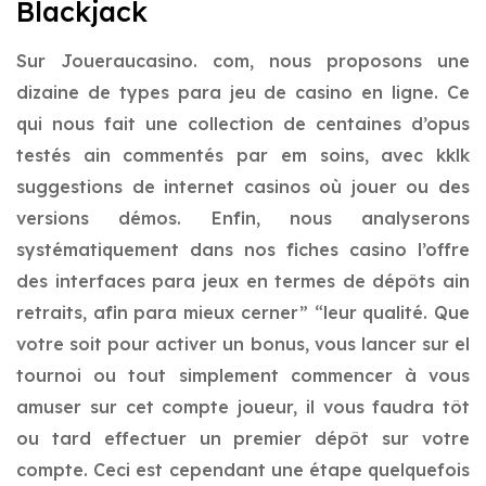
Blackjack
Sur Joueraucasino. com, nous proposons une
dizaine de types para jeu de casino en ligne. Ce
qui nous fait une collection de centaines d’opus
testés ain commentés par em soins, avec kklk
suggestions de internet casinos où jouer ou des
versions démos. Enfin, nous analyserons
systématiquement dans nos fiches casino l’offre
des interfaces para jeux en termes de dépôts ain
retraits, afin para mieux cerner” “leur qualité. Que
votre soit pour activer un bonus, vous lancer sur el
tournoi ou tout simplement commencer à vous
amuser sur cet compte joueur, il vous faudra tôt
ou tard effectuer un premier dépôt sur votre
compte. Ceci est cependant une étape quelquefois