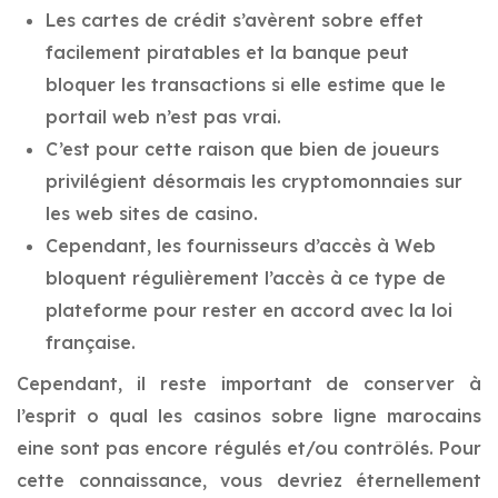
Les cartes de crédit s’avèrent sobre effet
facilement piratables et la banque peut
bloquer les transactions si elle estime que le
portail web n’est pas vrai.
C’est pour cette raison que bien de joueurs
privilégient désormais les cryptomonnaies sur
les web sites de casino.
Cependant, les fournisseurs d’accès à Web
bloquent régulièrement l’accès à ce type de
plateforme pour rester en accord avec la loi
française.
Cependant, il reste important de conserver à
l’esprit o qual les casinos sobre ligne marocains
eine sont pas encore régulés et/ou contrôlés. Pour
cette connaissance, vous devriez éternellement