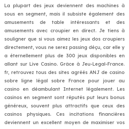
La plupart des jeux deviennent des machines à
sous en segment, mais il subsiste également des
amusements de table intéressants et des
amusements avec croupier en direct. Je tiens à
souligner que si vous aimez les jeux dos croupiers
directement, vous ne serez passing déçu, car elle y
a éternellement plus de 300 jeux disponibles en
allant sur Live Casino. Grâce à Jeu-Legal-France.
fr, retrouvez tous des sites agréés ANJ de casino
sobre ligne légal sobre France pour jouer au
casino en déambulant Internet légalement. Les
casinos en segment sont réputés put leurs bonus
généreux, souvent plus attractifs que ceux des
casinos physiques. Ces incitations financières
deviennent un excellent moyen de maximiser vos