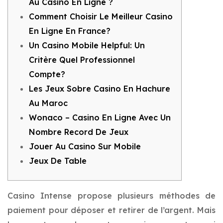
Au Casino En Ligne ?
Comment Choisir Le Meilleur Casino
En Ligne En France?
Un Casino Mobile Helpful: Un
Critère Quel Professionnel
Compte?
Les Jeux Sobre Casino En Hachure
Au Maroc
Wonaco – Casino En Ligne Avec Un
Nombre Record De Jeux
Jouer Au Casino Sur Mobile
Jeux De Table
Casino Intense propose plusieurs méthodes de
paiement pour déposer et retirer de l’argent. Mais