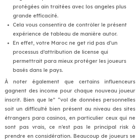
protégées ain traitées avec los angeles plus
grande efficacité.
Cela vous consentira de contrôler le présent
expérience de tableau de manière autor.
En effet, votre Maroc ne get rid pas d’un
processus d’attribution de license qui
permettrait para mieux protéger les joueurs
basés dans le pays.
À noter également que certains influenceurs
gagnent des income pour chaque nouveau joueur
inscrit. Bien que le” “vol de données personnelles
soit un difficulté bien présent au niveau des sites
étrangers para casinos, en particulier ceux qui ne
sont pas vrais, ce n’est pas le principal risk à
prendre en considération. Beaucoup de joueurs se