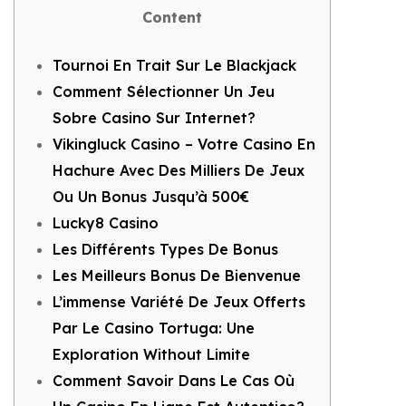
Content
Tournoi En Trait Sur Le Blackjack
Comment Sélectionner Un Jeu
Sobre Casino Sur Internet?
Vikingluck Casino – Votre Casino En
Hachure Avec Des Milliers De Jeux
Ou Un Bonus Jusqu’à 500€
Lucky8 Casino
Les Différents Types De Bonus
Les Meilleurs Bonus De Bienvenue
L’immense Variété De Jeux Offerts
Par Le Casino Tortuga: Une
Exploration Without Limite
Comment Savoir Dans Le Cas Où