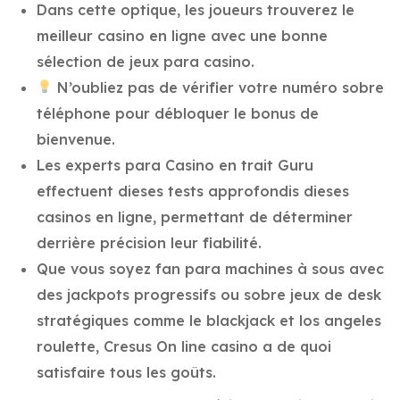
Dans cette optique, les joueurs trouverez le
meilleur casino en ligne avec une bonne
sélection de jeux para casino.
N’oubliez pas de vérifier votre numéro sobre
téléphone pour débloquer le bonus de
bienvenue.
Les experts para Casino en trait Guru
effectuent dieses tests approfondis dieses
casinos en ligne, permettant de déterminer
derrière précision leur fiabilité.
Que vous soyez fan para machines à sous avec
des jackpots progressifs ou sobre jeux de desk
stratégiques comme le blackjack et los angeles
roulette, Cresus On line casino a de quoi
satisfaire tous les goûts.