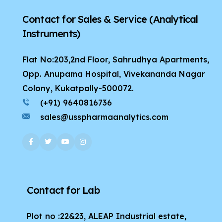
Contact for Sales & Service
(Analytical
Instruments)
Flat No:203,2nd Floor, Sahrudhya Apartments,
Opp. Anupama Hospital, Vivekananda Nagar
Colony, Kukatpally-500072.
(+91) 9640816736
sales@usspharmaanalytics.com
Contact for Lab
Plot no :22&23, ALEAP Industrial estate,