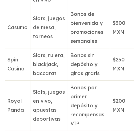
Bonos de
Slots, juegos
bienvenida y
$300
Casumo
de mesa,
promociones
MXN
torneos
semanales
Slots, ruleta,
Bonos sin
Spin
$250
blackjack,
depósito y
Casino
MXN
baccarat
giros gratis
Bonos por
Slots, juegos
primer
Royal
en vivo,
$200
depósito y
Panda
apuestas
MXN
recompensas
deportivas
VIP