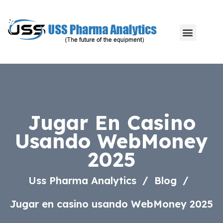
Jugar En Casino
Usando WebMoney
2025
Uss Pharma Analytics
Blog
Jugar en casino usando WebMoney 2025