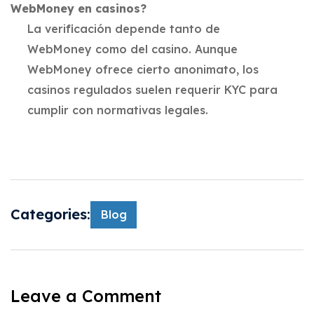
WebMoney en casinos?
La verificación depende tanto de
WebMoney como del casino. Aunque
WebMoney ofrece cierto anonimato, los
casinos regulados suelen requerir KYC para
cumplir con normativas legales.
Categories:
Blog
Leave a Comment