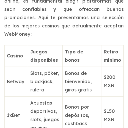
online, es fundamental elegir plataformas que
sean confiables y que ofrezcan buenas
promociones. Aquí te presentamos una selección
de los mejores casinos que actualmente aceptan
WebMoney:
Juegos
Tipo de
Retiro
Casino
disponibles
bonos
mínimo
Slots, póker,
Bonos de
$200
Betway
blackjack,
bienvenida,
MXN
ruleta
giros gratis
Apuestas
Bonos por
deportivas,
$150
1xBet
depósitos,
slots, juegos
MXN
cashback
en vivo