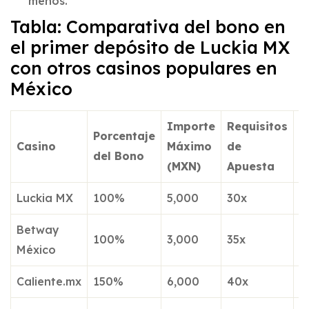
menos.
Tabla: Comparativa del bono en
el primer depósito de Luckia MX
con otros casinos populares en
México
Importe
Requisitos
V
Porcentaje
Casino
Máximo
de
d
del Bono
(MXN)
Apuesta
B
Luckia MX
100%
5,000
30x
1
Betway
100%
3,000
35x
3
México
Caliente.mx
150%
6,000
40x
1