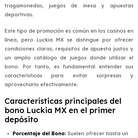
tragamonedas, juegos de mesa y apuestas
deportivas.
Este tipo de promoción es común en los casinos en
línea, pero Luckia MX se distingue por ofrecer
condiciones claras, requisitos de apuesta justos y
un amplio catálogo de juegos donde utilizar el
bono. Por tanto, es fundamental entender sus
características para evitar sorpresas y
aprovecharlo efectivamente.
Características principales del
bono Luckia MX en el primer
depósito
Porcentaje del Bono:
Suelen ofrecer hasta un