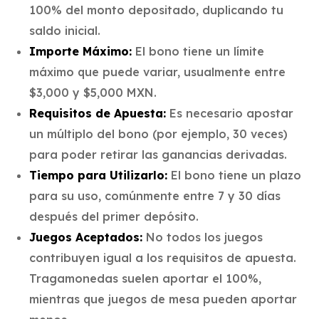
100% del monto depositado, duplicando tu
saldo inicial.
Importe Máximo:
El bono tiene un límite
máximo que puede variar, usualmente entre
$3,000 y $5,000 MXN.
Requisitos de Apuesta:
Es necesario apostar
un múltiplo del bono (por ejemplo, 30 veces)
para poder retirar las ganancias derivadas.
Tiempo para Utilizarlo:
El bono tiene un plazo
para su uso, comúnmente entre 7 y 30 días
después del primer depósito.
Juegos Aceptados:
No todos los juegos
contribuyen igual a los requisitos de apuesta.
Tragamonedas suelen aportar el 100%,
mientras que juegos de mesa pueden aportar