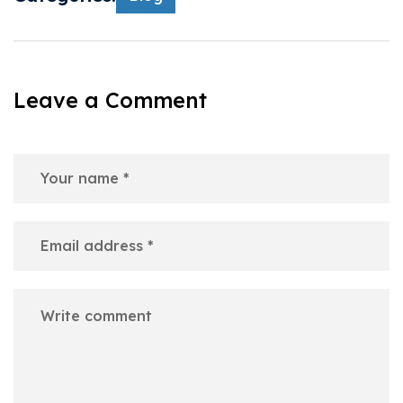
Leave a Comment