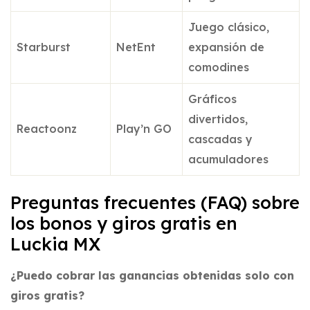
Juego clásico,
Starburst
NetEnt
expansión de
comodines
Gráficos
divertidos,
Reactoonz
Play’n GO
cascadas y
acumuladores
Preguntas frecuentes (FAQ) sobre
los bonos y giros gratis en
Luckia MX
¿Puedo cobrar las ganancias obtenidas solo con
giros gratis?