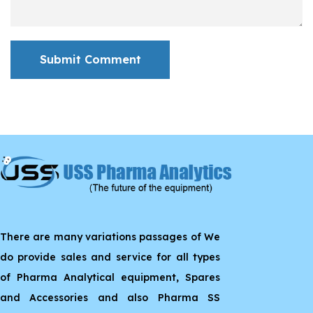
Submit Comment
There are many variations passages of We
do provide sales and service for all types
of Pharma Analytical equipment, Spares
and Accessories and also Pharma SS