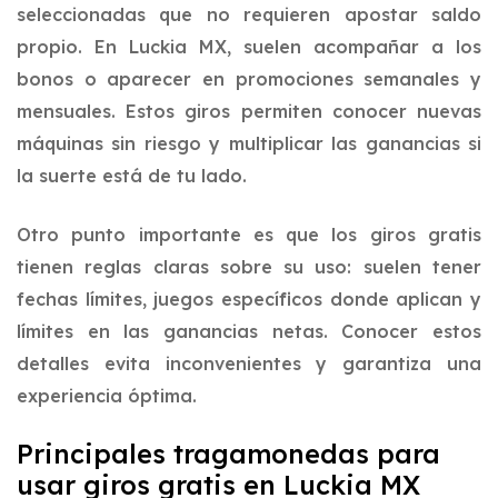
seleccionadas que no requieren apostar saldo
propio. En Luckia MX, suelen acompañar a los
bonos o aparecer en promociones semanales y
mensuales. Estos giros permiten conocer nuevas
máquinas sin riesgo y multiplicar las ganancias si
la suerte está de tu lado.
Otro punto importante es que los giros gratis
tienen reglas claras sobre su uso: suelen tener
fechas límites, juegos específicos donde aplican y
límites en las ganancias netas. Conocer estos
detalles evita inconvenientes y garantiza una
experiencia óptima.
Principales tragamonedas para
usar giros gratis en Luckia MX