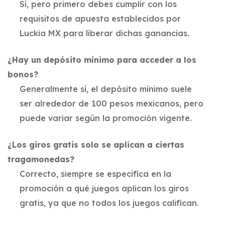
Sí, pero primero debes cumplir con los
requisitos de apuesta establecidos por
Luckia MX para liberar dichas ganancias.
¿Hay un depósito mínimo para acceder a los
bonos?
Generalmente sí, el depósito mínimo suele
ser alrededor de 100 pesos mexicanos, pero
puede variar según la promoción vigente.
¿Los giros gratis solo se aplican a ciertas
tragamonedas?
Correcto, siempre se especifica en la
promoción a qué juegos aplican los giros
gratis, ya que no todos los juegos califican.