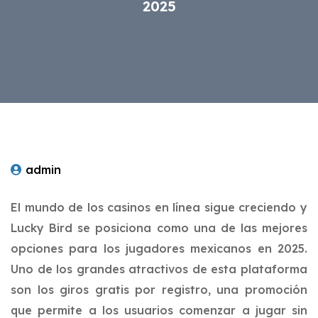
2025
admin
El mundo de los casinos en línea sigue creciendo y
Lucky Bird se posiciona como una de las mejores
opciones para los jugadores mexicanos en 2025.
Uno de los grandes atractivos de esta plataforma
son los giros gratis por registro, una promoción
que permite a los usuarios comenzar a jugar sin