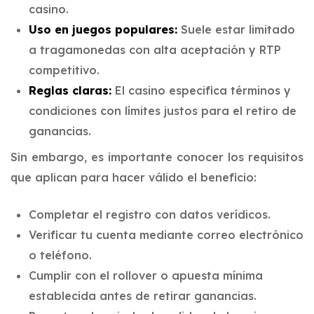
casino.
Uso en juegos populares:
Suele estar limitado
a tragamonedas con alta aceptación y RTP
competitivo.
Reglas claras:
El casino especifica términos y
condiciones con límites justos para el retiro de
ganancias.
Sin embargo, es importante conocer los requisitos
que aplican para hacer válido el beneficio:
Completar el registro con datos verídicos.
Verificar tu cuenta mediante correo electrónico
o teléfono.
Cumplir con el rollover o apuesta mínima
establecida antes de retirar ganancias.