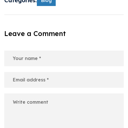
Categories:
Blog
Leave a Comment