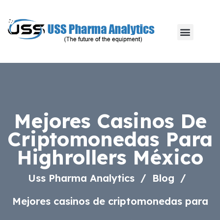
Mejores Casinos De
Criptomonedas Para
Highrollers México
Uss Pharma Analytics
Blog
Mejores casinos de criptomonedas para