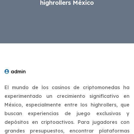
highrollers México
admin
El mundo de los casinos de criptomonedas ha
experimentado un crecimiento significativo en
México, especialmente entre los highrollers, que
buscan experiencias de juego exclusivas y
depósitos en criptoactivos. Para jugadores con
grandes presupuestos, encontrar plataformas