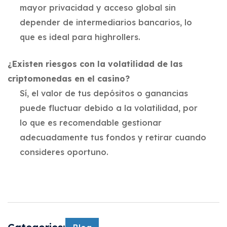
mayor privacidad y acceso global sin
depender de intermediarios bancarios, lo
que es ideal para highrollers.
¿Existen riesgos con la volatilidad de las
criptomonedas en el casino?
Sí, el valor de tus depósitos o ganancias
puede fluctuar debido a la volatilidad, por
lo que es recomendable gestionar
adecuadamente tus fondos y retirar cuando
consideres oportuno.