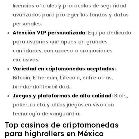
licencias oficiales y protocolos de seguridad
avanzados para proteger los fondos y datos
personales.
Atención VIP personalizada:
Equipo dedicado
para usuarios que apuestan grandes
cantidades, con acceso a promociones
exclusivas.
Variedad en criptomonedas aceptadas:
Bitcoin, Ethereum, Litecoin, entre otras,
brindando flexibilidad.
Juegos y plataformas de alta calidad:
Slots,
poker, ruleta y otros juegos en vivo con
tecnología de vanguardia.
Top casinos de criptomonedas
para highrollers en México