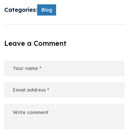
Categories:
Blog
Leave a Comment