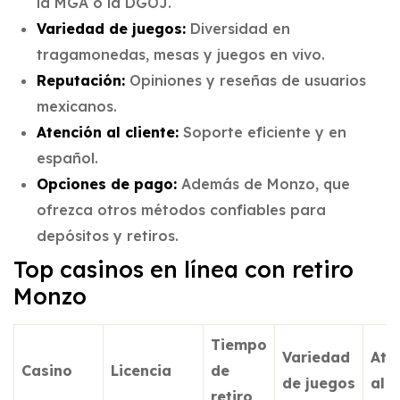
la MGA o la DGOJ.
Variedad de juegos:
Diversidad en
tragamonedas, mesas y juegos en vivo.
Reputación:
Opiniones y reseñas de usuarios
mexicanos.
Atención al cliente:
Soporte eficiente y en
español.
Opciones de pago:
Además de Monzo, que
ofrezca otros métodos confiables para
depósitos y retiros.
Top casinos en línea con retiro
Monzo
Tiempo
Variedad
Ate
Casino
Licencia
de
de juegos
al c
retiro