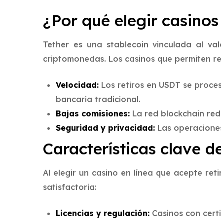
¿Por qué elegir casinos
Tether es una stablecoin vinculada al val
criptomonedas. Los casinos que permiten re
Velocidad:
Los retiros en USDT se proces
bancaria tradicional.
Bajas comisiones:
La red blockchain red
Seguridad y privacidad:
Las operaciones
Características clave d
Al elegir un casino en línea que acepte re
satisfactoria:
Licencias y regulación:
Casinos con certi