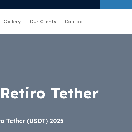
Gallery
Our Clients
Contact
Retiro Tether
iro Tether (USDT) 2025