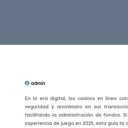
admin
En la era digital, los casinos en línea c
seguridad y anonimato en sus transaccio
facilitando la administración de fondos. 
experiencia de juego en 2025, esta guía te 