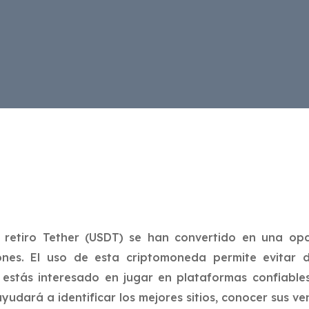
on retiro Tether (USDT) se han convertido en una o
nes. El uso de esta criptomoneda permite evitar 
Si estás interesado en jugar en plataformas confiabl
ayudará a identificar los mejores sitios, conocer sus v