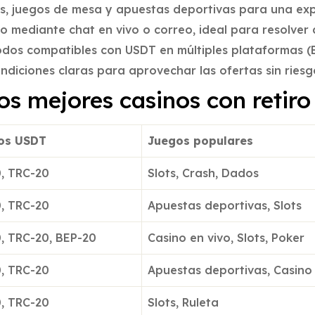
, juegos de mesa y apuestas deportivas para una exp
 mediante chat en vivo o correo, ideal para resolver
os compatibles con USDT en múltiples plataformas (E
diciones claras para aprovechar las ofertas sin riesg
os mejores casinos con retir
os USDT
Juegos populares
, TRC-20
Slots, Crash, Dados
, TRC-20
Apuestas deportivas, Slots
, TRC-20, BEP-20
Casino en vivo, Slots, Poker
, TRC-20
Apuestas deportivas, Casino 
, TRC-20
Slots, Ruleta