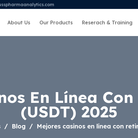
usspharmaanalytics.com
About Us
Our Products
Reserach & Training
nos En Línea Con 
(USDT) 2025
s
Blog
Mejores casinos en línea con ret