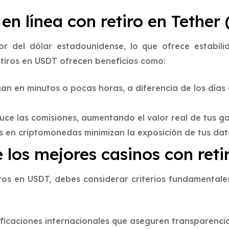
 en línea con retiro en Tether
or del dólar estadounidense, lo que ofrece estabilid
tiros en USDT ofrecen beneficios como:
an en minutos o pocas horas, a diferencia de los días
uce las comisiones, aumentando el valor real de tus g
 en criptomonedas minimizan la exposición de tus dat
e los mejores casinos con ret
tiros en USDT, debes considerar criterios fundamental
ficaciones internacionales que aseguren transparencia