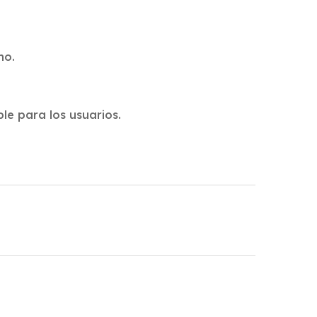
no.
le para los usuarios.