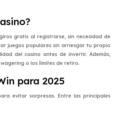
asino?
os gratis al registrarse, sin necesidad de
r juegos populares sin arriesgar tu propio
idad del casino antes de invertir. Además,
wagering o los límites de retiro.
XWin para 2025
ara evitar sorpresas. Entre las principales