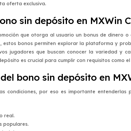
a oferta exclusiva.
bono sin depósito en MXWin C
moción que otorga al usuario un bonus de dinero o gir
, estos bonos permiten explorar la plataforma y proba
evos jugadores que buscan conocer la variedad y cal
epósito es crucial para cumplir con requisitos como el 
 del bono sin depósito en M
tas condiciones, por eso es importante entenderlas p
o real.
s populares.