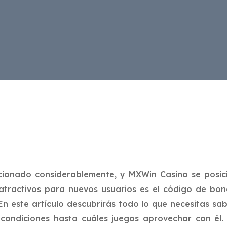
ucionado considerablemente, y MXWin Casino se pos
atractivos para nuevos usuarios es el código de bon
. En este artículo descubrirás todo lo que necesitas s
condiciones hasta cuáles juegos aprovechar con él.