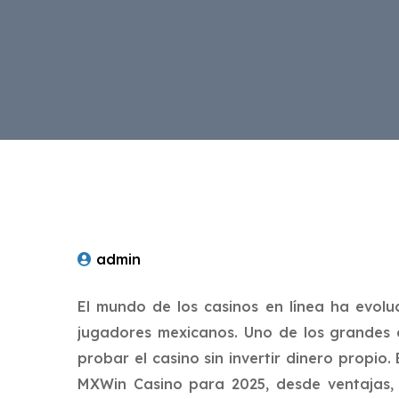
admin
El mundo de los casinos en línea ha evol
jugadores mexicanos. Uno de los grandes 
probar el casino sin invertir dinero propio
MXWin Casino para 2025, desde ventajas, 