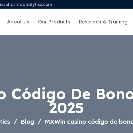
usspharmaanalytics.com
About Us
Our Products
Reserach & Training
 Código De Bono
2025
tics
Blog
MXWin casino código de bono