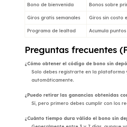
Bono de bienvenida
Bonos sobre pri
Giros gratis semanales
Giros sin costo
Programa de lealtad
Acumula puntos 
Preguntas frecuentes (
¿Cómo obtener el código de bono sin dep
Solo debes registrarte en la plataforma 
automáticamente.
¿Puedo retirar las ganancias obtenidas co
Sí, pero primero debes cumplir con los r
¿Cuánto tiempo dura válido el bono sin de
Generalmente entre 3 y 7 días, aunque v