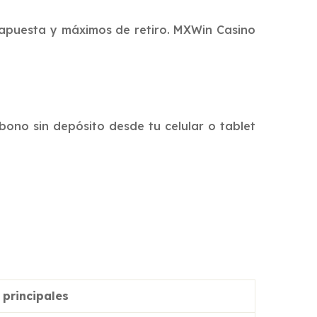
e apuesta y máximos de retiro. MXWin Casino
ono sin depósito desde tu celular o tablet
 principales