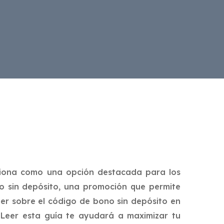
iciona como una opción destacada para los
o sin depósito, una promoción que permite
aber sobre el código de bono sin depósito en
 Leer esta guía te ayudará a maximizar tu