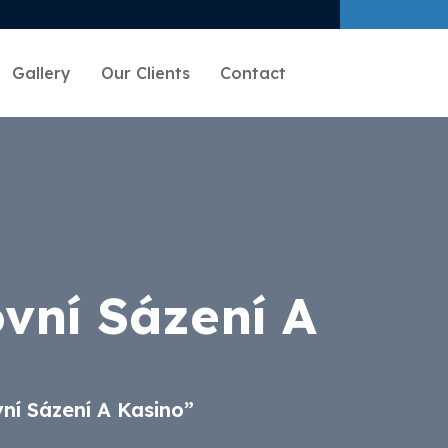
Gallery
Our Clients
Contact
ovní Sázení A
ní Sázení A Kasino”