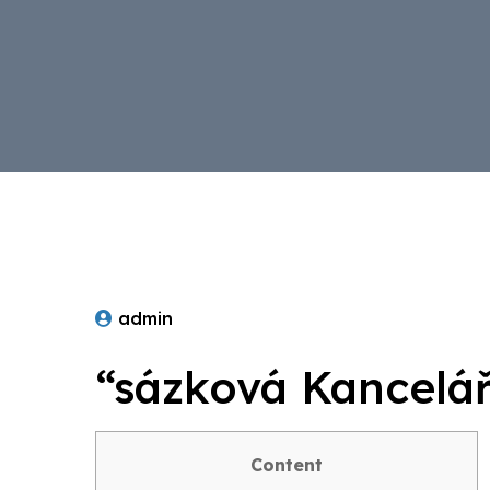
admin
“sázková Kancelář
Content