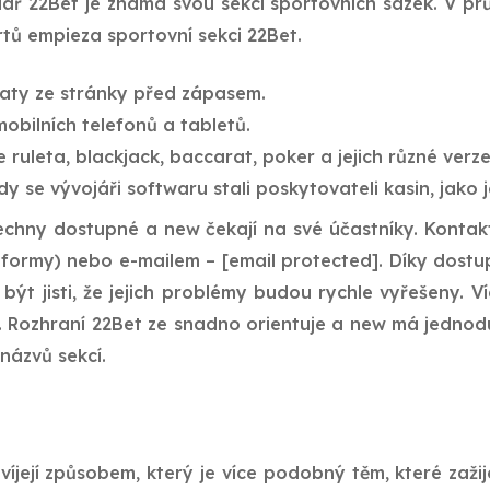
lář 22Bet je známá svou sekcí sportovních sázek. V pr
tů empieza sportovní sekci 22Bet.
zaty ze stránky před zápasem.
mobilních telefonů a tabletů.
e ruleta, blackjack, baccarat, poker a jejich různé verze
 se vývojáři softwaru stali poskytovateli kasin, jako j
šechny dostupné a new čekají na své účastníky. Kontak
tformy) nebo e-mailem – [email protected]. Díky dostup
 být jisti, že jejich problémy budou rychle vyřešeny. 
. Rozhraní 22Bet ze snadno orientuje a new má jednodu
názvů sekcí.
odvíjejí způsobem, který je více podobný těm, které zaži