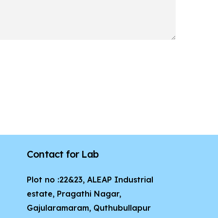
Contact for Lab
Plot no :22&23, ALEAP Industrial
estate, Pragathi Nagar,
Gajularamaram, Quthubullapur