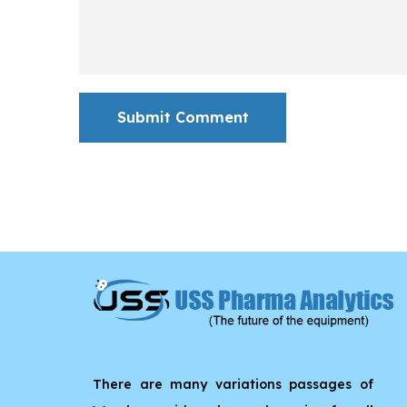
Submit Comment
There are many variations passages of