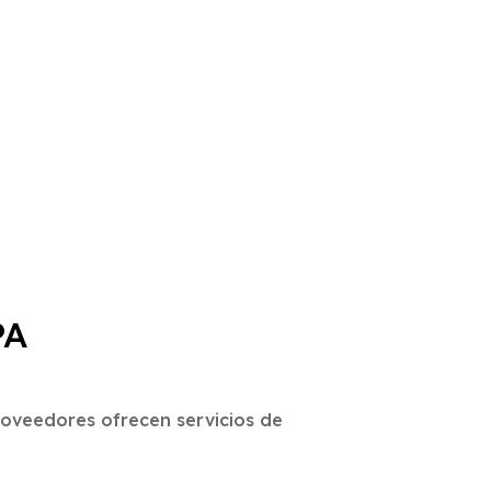
PA
oveedores ofrecen servicios de