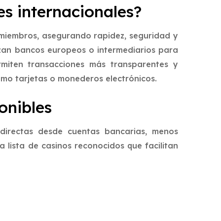
s internacionales?
s miembros, asegurando rapidez, seguridad y
izan bancos europeos o intermediarios para
miten transacciones más transparentes y
omo tarjetas o monederos electrónicos.
onibles
directas desde cuentas bancarias, menos
 lista de casinos reconocidos que facilitan