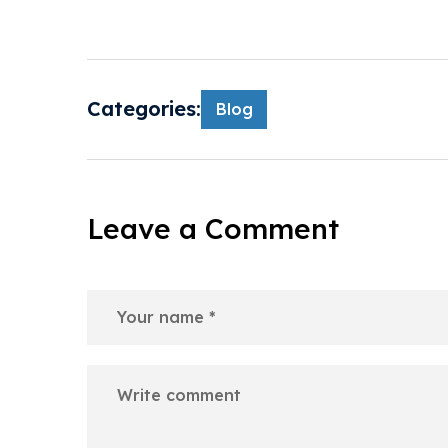
Categories:
Blog
Leave a Comment