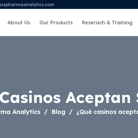
usspharmaanalytics.com
About Us
Our Products
Reserach & Training
Casinos Aceptan
rma Analytics
Blog
¿Qué casinos acept