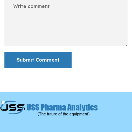
Submit Comment