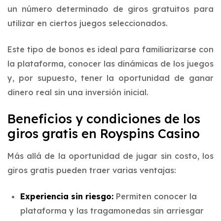
un número determinado de giros gratuitos para
utilizar en ciertos juegos seleccionados.
Este tipo de bonos es ideal para familiarizarse con
la plataforma, conocer las dinámicas de los juegos
y, por supuesto, tener la oportunidad de ganar
dinero real sin una inversión inicial.
Beneficios y condiciones de los
giros gratis en Royspins Casino
Más allá de la oportunidad de jugar sin costo, los
giros gratis pueden traer varias ventajas:
Experiencia sin riesgo:
Permiten conocer la
plataforma y las tragamonedas sin arriesgar