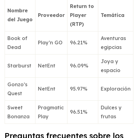
Return to
Nombre
Proveedor
Player
Temática
del Juego
(RTP)
Book of
Aventuras
Play’n GO
96.21%
Dead
egipcias
Joya y
Starburst
NetEnt
96.09%
espacio
Gonzo’s
NetEnt
95.97%
Exploración
Quest
Sweet
Pragmatic
Dulces y
96.51%
Bonanza
Play
frutas
Preguntas frecuentes sobre los