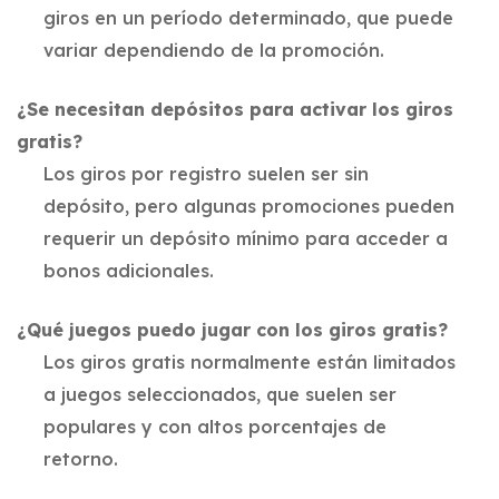
giros en un período determinado, que puede
variar dependiendo de la promoción.
¿Se necesitan depósitos para activar los giros
gratis?
Los giros por registro suelen ser sin
depósito, pero algunas promociones pueden
requerir un depósito mínimo para acceder a
bonos adicionales.
¿Qué juegos puedo jugar con los giros gratis?
Los giros gratis normalmente están limitados
a juegos seleccionados, que suelen ser
populares y con altos porcentajes de
retorno.