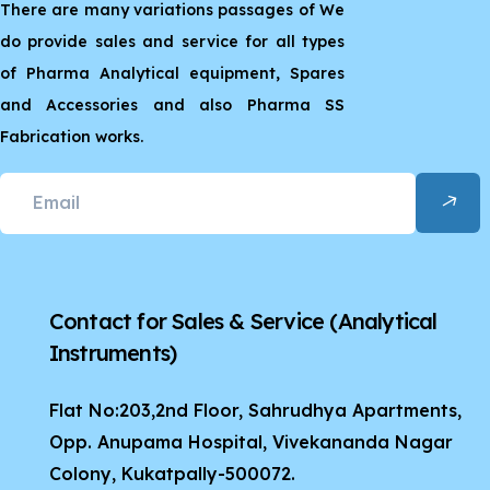
There are many variations passages of We
do provide sales and service for all types
of Pharma Analytical equipment, Spares
and Accessories and also Pharma SS
Fabrication works.
Contact for Sales & Service
(Analytical
Instruments)
Flat No:203,2nd Floor, Sahrudhya Apartments,
Opp. Anupama Hospital, Vivekananda Nagar
Colony, Kukatpally-500072.