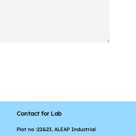
Contact for Lab
Plot no :22&23, ALEAP Industrial