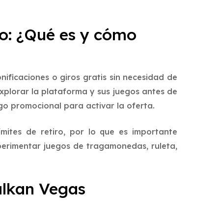
o: ¿Qué es y cómo
ificaciones o giros gratis sin necesidad de
xplorar la plataforma y sus juegos antes de
igo promocional para activar la oferta.
ímites de retiro, por lo que es importante
perimentar juegos de tragamonedas, ruleta,
ulkan Vegas