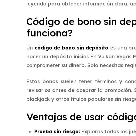
leyendo para obtener información clara, act
Código de bono sin de
funciona?
Un
código de bono sin depósito
es una pro
hacer un depósito inicial. En Vulkan Vegas
comprometer su dinero. Solo necesitas regist
Estos bonos suelen tener términos y condi
revisarlos antes de aceptar la promoción.
blackjack y otros títulos populares sin ries
Ventajas de usar códig
Prueba sin riesgo:
Exploras todos los jue