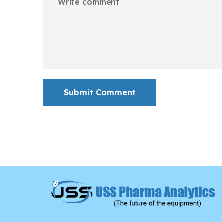
Submit Comment