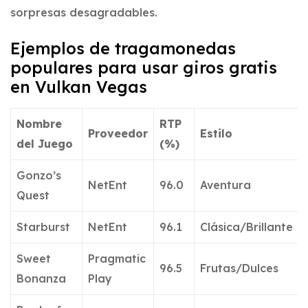
sorpresas desagradables.
Ejemplos de tragamonedas
populares para usar giros gratis
en Vulkan Vegas
Nombre
RTP
Proveedor
Estilo
del Juego
(%)
Gonzo’s
NetEnt
96.0
Aventura
Quest
Starburst
NetEnt
96.1
Clásica/Brillante
Sweet
Pragmatic
96.5
Frutas/Dulces
Bonanza
Play