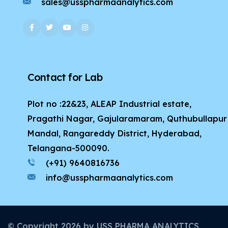
sales@usspharmaanalytics.com
Contact for Lab
Plot no :22&23, ALEAP Industrial estate,
Pragathi Nagar, Gajularamaram, Quthubullapur
Mandal, Rangareddy District, Hyderabad,
Telangana-500090.
(+91) 9640816736
info@usspharmaanalytics.com
© Copyright
2026
by USS PHARMA ANALYTICS