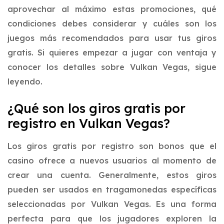
aprovechar al máximo estas promociones, qué
condiciones debes considerar y cuáles son los
juegos más recomendados para usar tus giros
gratis. Si quieres empezar a jugar con ventaja y
conocer los detalles sobre Vulkan Vegas, sigue
leyendo.
¿Qué son los giros gratis por
registro en Vulkan Vegas?
Los giros gratis por registro son bonos que el
casino ofrece a nuevos usuarios al momento de
crear una cuenta. Generalmente, estos giros
pueden ser usados en tragamonedas específicas
seleccionadas por Vulkan Vegas. Es una forma
perfecta para que los jugadores exploren la