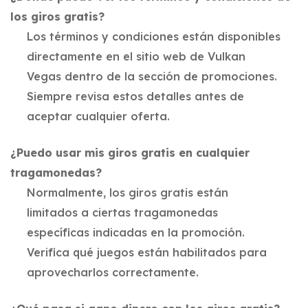
los giros gratis?
Los términos y condiciones están disponibles
directamente en el sitio web de Vulkan
Vegas dentro de la sección de promociones.
Siempre revisa estos detalles antes de
aceptar cualquier oferta.
¿Puedo usar mis giros gratis en cualquier
tragamonedas?
Normalmente, los giros gratis están
limitados a ciertas tragamonedas
específicas indicadas en la promoción.
Verifica qué juegos están habilitados para
aprovecharlos correctamente.