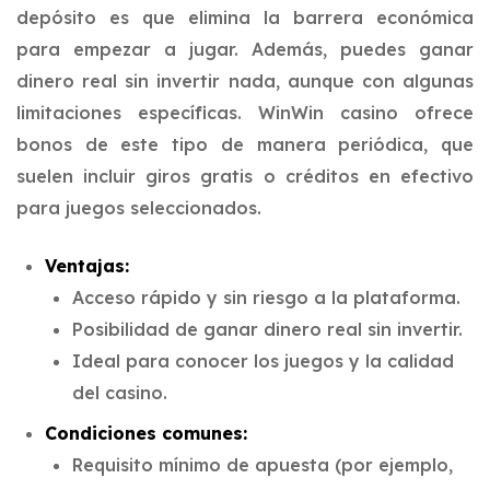
depósito es que elimina la barrera económica
para empezar a jugar. Además, puedes ganar
dinero real sin invertir nada, aunque con algunas
limitaciones específicas. WinWin casino ofrece
bonos de este tipo de manera periódica, que
suelen incluir giros gratis o créditos en efectivo
para juegos seleccionados.
Ventajas:
Acceso rápido y sin riesgo a la plataforma.
Posibilidad de ganar dinero real sin invertir.
Ideal para conocer los juegos y la calidad
del casino.
Condiciones comunes:
Requisito mínimo de apuesta (por ejemplo,