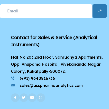
Contact for Sales & Service
(Analytical
Instruments)
Flat No:203,2nd Floor, Sahrudhya Apartments,
Opp. Anupama Hospital, Vivekananda Nagar
Colony, Kukatpally-500072.
(+91) 9640816736
sales@usspharmaanalytics.com