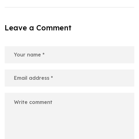
Leave a Comment