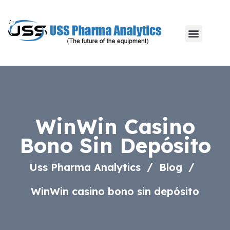
WinWin Casino
Bono Sin Depósito
Uss Pharma Analytics
Blog
WinWin casino bono sin depósito